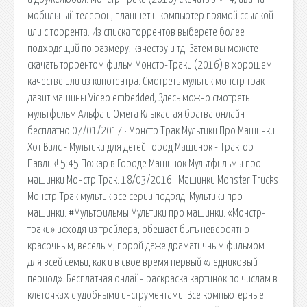
мобильный телефон, планшет и компьютер прямой ссылкой
или с торрента. Из списка торрентов выберете более
подходящий по размеру, качеству и тд. Затем вы можете
скачать торрентом фильм Монстр-Траки (2016) в хорошем
качестве или из кинотеатра. Смотреть мультик монстр трак
давит машины Video embedded, Здесь можно смотреть
мультфильм Альфа и Омега Клыкастая братва онлайн
бесплатно 07/01/2017 · Монстр Трак Мультики Про Машинки
Хот Вилс - Мультики для детей Город Машинок - Трактор
Павлик! 5:45 Пожар в Городе Машинок Мультфильмы про
машинки Монстр Трак. 18/03/2016 · Машинки Monster Trucks
Монстр Трак мультик все серии подряд. Мультики про
машинки. #Мультфильмы Мультики про машинки. «Монстр-
траки» исходя из трейлера, обещает быть невероятно
красочным, веселым, порой даже драматичным фильмом
для всей семьи, как и в свое время первый «Ледниковый
период». Бесплатная онлайн раскраска картинок по числам в
клеточках с удобными инструментами. Все компьютерные