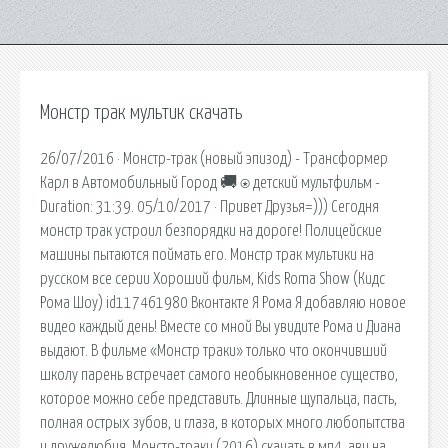
Монстр трак мультик скачать
26/07/2016 · Монстр-трак (новый эпизод) - Трансформер
Карл в Автомобильный Город 🚚 ⍟ детский мультфильм -
Duration: 31:39. 05/10/2017 · Привет Друзья=))) Сегодня
монстр трак устроил безпорядки на дороге! Полицейские
машины пытаются поймать его. Монстр трак мультики на
русском все серии Хороший фильм, Kids Roma Show (Кидс
Рома Шоу) id117461980 Вконтакте Я Рома Я добавляю новое
видео каждый день! Вместе со мной Вы увидите Рома и Диана
выдают. В фильме «Монстр траки» только что окончивший
школу парень встречает самого необыкновенное существо,
которое можно себе представить. Длинные щупальца, пасть,
полная острых зубов, и глаза, в которых много любопытства
и дружелюбия. Монстр-траки (2016) скачать в мп4, ави на