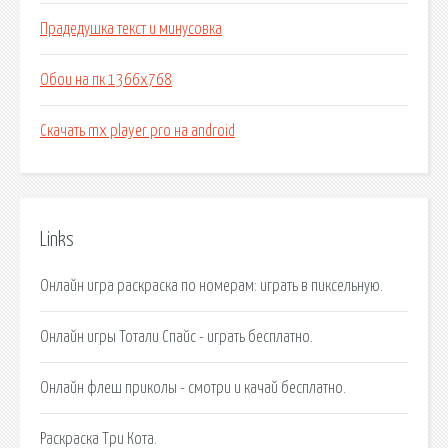
Прадедушка текст и минусовка
Обои на пк 1366х768
Скачать mx player pro на android
Links
Онлайн игра раскраска по номерам: играть в пиксельную.
Онлайн игры Тотали Спайс - играть бесплатно.
Онлайн флеш приколы - смотри и качай бесплатно.
Раскраска Три Кота.