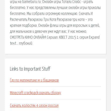
игры на GameGuru.ru: Онлайн игры Тотали Спайс - играть
бесплатно. У нас представлены лучшие онлайн игры приколы
бесплатно. Мы собрали огромную коллекцию. Скачать И
Распечатать Раскраски Три Кота Раскраска три кота – это
краткая подборка. Онлайн флеш игры для взрослых и детей,
для мальчиков и девочек уже ждут вас. У нас можно.
СМОТРЕТЬ КИНО ОНЛАЙН! Сериал: КВЕСТ 2015 1 серия Expand
text… глубокий.
Links to Important Stuff
Гдз по математике м и башмаков
Minecraft crackpack скачать сборку
Скачать холостяк 4 сезон россия