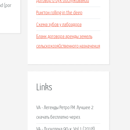
Договор о бух обслуживании
nd (por
Рингтон rolling in the deep
Схема зубов у лабрадора
Бланк договора аренды земель
сельскохозяйственного назначения
Links
VA - Легенды Ретро FM. Лучшее 2
скачать бесплатно через.
VA - Дискотека 90-х: Vol.1 (2018)