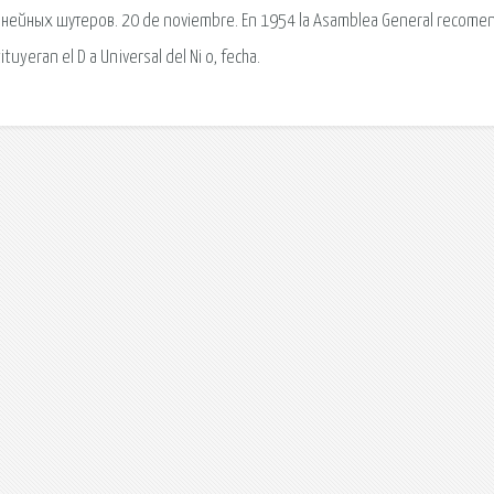
 линейных шутеров. 20 de noviembre. En 1954 la Asamblea General recome
tuyeran el D a Universal del Ni o, fecha.