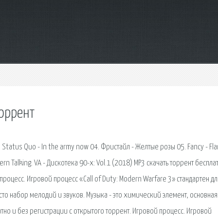
торрент
3. Status Quo - In the army now 04. Фристайл - Желтые розы 05. Fancy - Fl
rn Talking. VA - Дискотека 90-х: Vol.1 (2018) MP3 скачать торрент беспла
роцесс. Игровой процесс «Call of Duty: Modern Warfare 3» стандартен дл
сто набор мелодий и звуков. Музыка - это химический элемент, основная.
атно и без регистрации с открытого торрент. Игровой процесс. Игровой