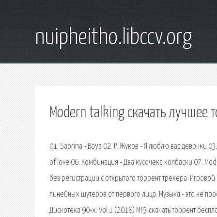
nuipheitho.libccv.org
Modern talking скачать лучшее 
01. Sabrina - Boys 02. Р. Жуков - Я люблю вас девочки 0
of love 06. Комбинация - Два кусочека колбаски 07. Mode
без регистрации с открытого торрент трекера. Игровой п
линейных шутеров от первого лица. Музыка - это не про
Дискотека 90-х: Vol.1 (2018) MP3 скачать торрент беспл