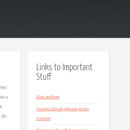
Links to Important
Stuff
ames
тно и
Айпи вебкам
я
Скачать сериал дэмиен через
 VA -
торрент