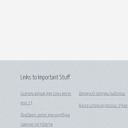
Links to Important Stuff
Скачать взрыв для сони вегас
Щенячий патруль рыбопсы
про 13
Книга история россии 19 ве
Драйвер интел для ноутбука
самсунг np300e5a