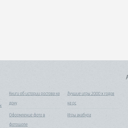
A
Книги об истории ростова на
Лучшие игры 2000 х годов
дону
на pc
к
Оформление фото в
Игры акабура
фотошопе