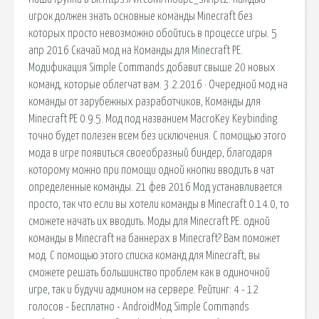
игрок должен знать основные команды Minecraft без
которых просто невозможно обойтись в процессе игры. 5
апр 2016 Скачай мод на Команды для Minecraft PE.
Модификация Simple Commands добавит свыше 20 новых
команд, которые облегчат вам. 3.2.2016 · Очередной мод на
команды от зарубежных разработчиков, Команды для
Minecraft PE 0.9.5. Мод под названием MacroKey Keybinding
точно будет полезен всем без исключения. С помощью этого
мода в игре появиться своеобразный биндер, благодаря
которому можно при помощи одной кнопки вводить в чат
определенные команды. 21 фев 2016 Мод устанавливается
просто, так что если вы хотели команды в Minecraft 0.14.0, то
сможете начать их вводить. Моды для Minecraft PE. одной
команды в Minecraft на баннерах в Minecraft? Вам поможет
мод. С помощью этого списка команд для Minecraft, вы
сможете решать большинство проблем как в одиночной
игре, так и будучи админом на сервере. Рейтинг: 4 - 12
голосов - Бесплатно - AndroidМод Simple Commands