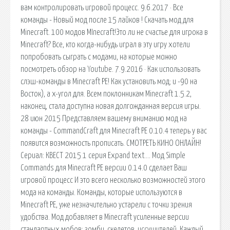
вам контролировать игровой процесс. 9.6.2017 · Все
команды - Новый мод после 15 лайков ! Скачать мод для
Minecraft. 100 модов MInecraft!Это ли не счастье для игрока в
Minecraft? Все, кто когда-нибудь играл в эту игру хотели
попробовать сыграть с модами, на которые можно
посмотреть обзор на Youtube. 7.9.2016 · Как использовать
слэш-команды в Minecraft PE! Как установить мод; и -90 на
Восток), а x-угол для. Всем поклонникам Minecraft 1.5.2,
наконец, стала доступна новая долгожданная версия игры.
28 июн 2015 Представляем вашему вниманию мод на
команды - CommandCraft для Minecraft PE 0.10.4 теперь у вас
появится возможность прописать. СМОТРЕТЬ КИНО ОНЛАЙН!
Сериал: КВЕСТ 2015 1 серия Expand text…. Мод Simple
Commands для Minecraft PE версии 0.14.0 сделает Ваш
игровой процесс И это всего несколько возможностей этого
мода на команды. Команды, которые используются в
Minecraft PE, уже незначительно устарели с точки зрения
удобства. Мод добавляет в Minecraft усиленные версии
стандартных мобов: зомби, скелетов, иссушителей. Каждый