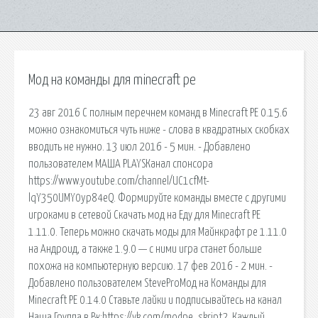
Мод на команды для minecraft pe
23 авг 2016 С полным перечнем команд в Minecraft PE 0.15.6
можно ознакомиться чуть ниже - слова в квадратных скобках
вводить не нужно. 13 июл 2016 - 5 мин. - Добавлено
пользователем МАША PLAYSКанал спонсора
https://www.youtube.com/channel/UC1cfMt-
lqY350UMY0yp84eQ. Формируйте команды вместе с другими
игроками в сетевой Скачать мод на Еду для Minecraft PE
1.11.0. Теперь можно скачать моды для Майнкрафт pe 1.11.0
на Андроид, а также 1.9.0 — с ними игра станет больше
похожа на компьютерную версию. 17 фев 2016 - 2 мин. -
Добавлено пользователем SteveProМод на Команды для
Minecraft PE 0.14.0 Ставьте лайки и подписывайтесь на канал
Наша Группа в Вк:https://vk.com/modpe_skript2. Каждый