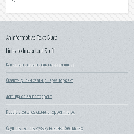
Wall.
An Informative Text Blurb
Links to Important Stuff
Как скачать скачать фильм на планшет
Скачать фильм сваты 7 через торрент
Легенда об аанге торрент
Deadly creatures скачать торрент на pc
Слушать скачать музыку новинки бесплатно