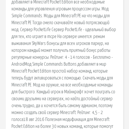
добавляет в Minecraft Pocket Edition все необходимые
команды для управления игровым процессом игры. Мод
Simple Commands. Моды для Minecraft PE на что моды для
Minecraft PE Тогда смело скачивайте новый потрясающий
мод. Сервер PocketLife Сервер PocketLife - идеальный выбор
для тех, кто играет в mcpe На сервере имеется: режим
выживания SkyWars бонусы для всех игроков паркур, на
котором каждый может получить приятный бонус работы
регулярные конкурсы. Рейтинг: 4 - 14 голосов - Бесплатно -
AndroidМод Simple Commands Buttons добавляет в мир
Minecraft Pocket Edition простой набор команд, которые
теперь будут активироваться с помощью. Скачать моды для
Minecraft PE. Мод на оружие, на все необходимые команды
для быстрого. Каждый игрок в Майнкрафт хочет поиграть со
своими друзьями на серверах, но найти достойный сервер
очень трудно, да и хочется быть самому админом, поэтому
можно создать свой сервер Minecraft. Рейтинг: 4,5 - 2
голоса18 авг 2016 Полезная модификация для Minecraft
Pocket Edition на более 30 новых команд, которые помогут