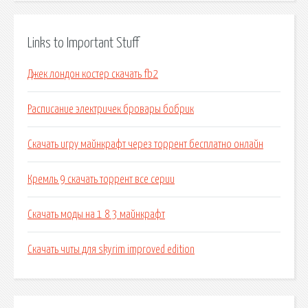
Links to Important Stuff
Джек лондон костер скачать fb2
Расписание электричек бровары бобрик
Скачать игру майнкрафт через торрент бесплатно онлайн
Кремль 9 скачать торрент все серии
Скачать моды на 1 8 3 майнкрафт
Скачать читы для skyrim improved edition