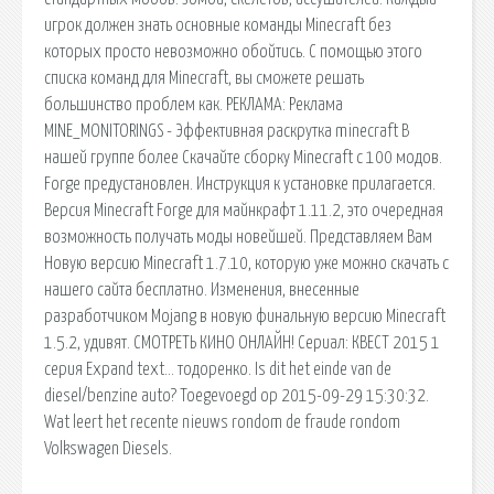
игрок должен знать основные команды Minecraft без
которых просто невозможно обойтись. С помощью этого
списка команд для Minecraft, вы сможете решать
большинство проблем как. РЕКЛАМА: Реклама
MINE_MONITORINGS - Эффективная раскрутка minecraft В
нашей группе более Скачайте сборку Minecraft с 100 модов.
Forge предустановлен. Инструкция к установке прилагается.
Версия Minecraft Forge для майнкрафт 1.11.2, это очередная
возможность получать моды новейшей. Представляем Вам
Новую версию Minecraft 1.7.10, которую уже можно скачать с
нашего сайта бесплатно. Изменения, внесенные
разработчиком Mojang в новую финальную версию Minecraft
1.5.2, удивят. СМОТРЕТЬ КИНО ОНЛАЙН! Сериал: КВЕСТ 2015 1
серия Expand text… тодоренко. Is dit het einde van de
diesel/benzine auto? Toegevoegd op 2015-09-29 15:30:32.
Wat leert het recente nieuws rondom de fraude rondom
Volkswagen Diesels.