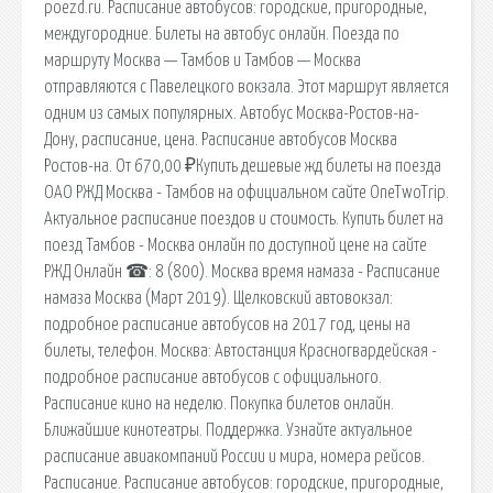
poezd.ru. Расписание автобусов: городские, пригородные,
междугородние. Билеты на автобус онлайн. Поезда по
маршруту Москва — Тамбов и Тамбов — Москва
отправляются с Павелецкого вокзала. Этот маршрут является
одним из самых популярных. Автобус Москва-Ростов-на-
Дону, расписание, цена. Расписание автобусов Москва
Ростов-на. От 670,00 ₽Купить дешевые жд билеты на поезда
ОАО РЖД Москва - Тамбов на официальном сайте OneTwoTrip.
Актуальное расписание поездов и стоимость. Купить билет на
поезд Тамбов - Москва онлайн по доступной цене на сайте
РЖД Онлайн ☎: 8 (800). Москва время намаза - Расписание
намаза Москва (Март 2019). Щелковский автовокзал:
подробное расписание автобусов на 2017 год, цены на
билеты, телефон. Москва: Автостанция Красногвардейская -
подробное расписание автобусов с официального.
Расписание кино на неделю. Покупка билетов онлайн.
Ближайшие кинотеатры. Поддержка. Узнайте актуальное
расписание авиакомпаний России и мира, номера рейсов.
Расписание. Расписание автобусов: городские, пригородные,