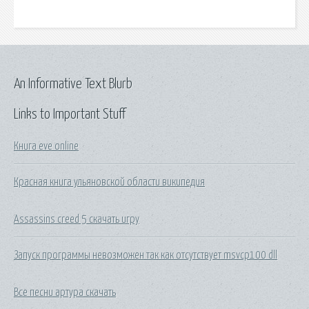
An Informative Text Blurb
Links to Important Stuff
Книга eve online
Красная книга ульяновской области википедия
Assassins creed 5 скачать игру
Запуск программы невозможен так как отсутствует msvcp100 dll
Все песни артура скачать