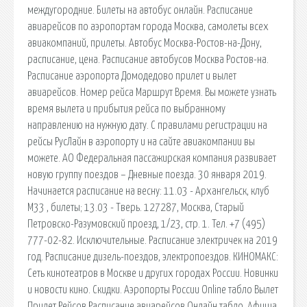
междугородние. Билеты на автобус онлайн. Расписание
авиарейсов по аэропортам города Москва, самолеты всех
авиакомпаний, прилеты. Автобус Москва-Ростов-на-Дону,
расписание, цена. Расписание автобусов Москва Ростов-на.
Расписание аэропорта Домодедово прилет и вылет
авиарейсов. Номер рейса Маршрут Время. Вы можете узнать
время вылета и прибытия рейса по выбранному
направлению на нужную дату. С правилами регистрации на
рейсы РусЛайн в аэропорту и на сайте авиакомпании вы
можете. АО Федеральная пассажирская компания развивает
новую группу поездов – Дневные поезда. 30 января 2019.
Начинается расписание на весну: 11.03 - Архангельск, клуб
М33 , билеты; 13.03 - Тверь. 127287, Москва, Старый
Петровско-Разумовский проезд, 1/23, стр. 1. Тел. +7 (495)
777-02-82. Исключительные. Расписание электричек на 2019
год. Расписание дизель-поездов, электропоездов. КИНОМАКС:
Сеть кинотеатров в Москве и других городах России. Новинки
и новости кино. Скидки. Аэропорты России Online табло Вылет
Прилет Рейсов Расписание авиарейсов Онлайн табло. Афиша