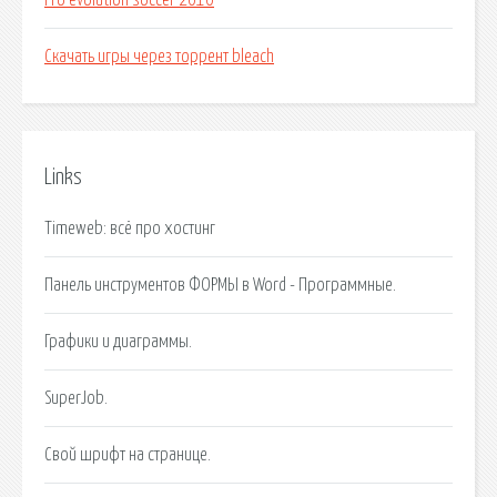
Pro evolution soccer 2010
Скачать игры через торрент bleach
Links
Timeweb: всё про хостинг
Панель инструментов ФОРМЫ в Word - Программные.
Графики и диаграммы.
SuperJob.
Свой шрифт на странице.