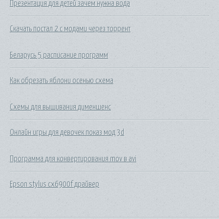
Презентация для детей зачем нужна вода
Скачать постал 2 с модами через торрент
Беларусь 5 расписание программ
Как обрезать яблони осенью схема
Схемы для вышивания дименшенс
Онлайн игры для девочек показ мод 3d
Программа для конвертирования mov в avi
Epson stylus cx6900f драйвер