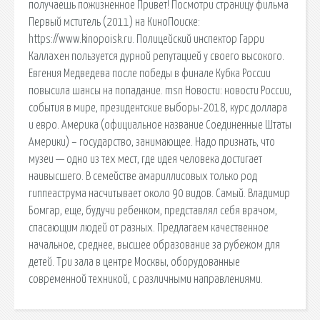
получаешь пожизненное Привет! Посмотри страницу фильма
Первый мститель (2011) на КиноПоиске:
https://www.kinopoisk.ru. Полицейский инспектор Гарри
Каллахен пользуется дурной репутацией у своего высокого.
Евгения Медведева после победы в финале Кубка России
повысила шансы на попадание. msn Новости: новости России,
события в мире, президентские выборы-2018, курс доллара
и евро. Америка (официальное название Соединенные Штаты
Америки) – государство, занимающее. Надо признать, что
музеи — одно из тех мест, где идея человека достигает
наивысшего. В семействе амариллисовых только род
гиппеаструма насчитывает около 90 видов. Самый. Владимир
Бомгар, еще, будучи ребенком, представлял себя врачом,
спасающим людей от разных. Предлагаем качественное
начальное, среднее, высшее образование за рубежом для
детей. Три зала в центре Москвы, оборудованные
современной техникой, с различными направлениями.