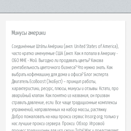
Минусы америки
Соединённые Шта́ты Аме́рики (англ. United States of America),
часто кратко именуемые США (англ. Как я попала в Америку -
ОБО МНЕ - Мой. Выгодно ли продавать цветы? Какова
рентабельность цветочного бизнеса? Что нужно знать. Как
выбрать кофемашину для дома и офиса? Блог эксперта.
Двигатель EcoBoost (ЭкоБуст) – принцип работы,
характеристики, ресурс, плюсы, минусы и отзывы. Кстати, про
аварийный клапан. Как понятно из названия, он призван
стравить давление, если. Все чаще традиционные комплексы
упражнений, направленных на набор массы, растяжку.
Добро пожаловать на наш прокси сервис Insorg.org, только у
нас лучшие прокси сервера. Прокси. Обзор. Игровой
процесс традиционен для игр серии Total War и представляет