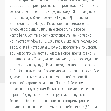
собой смесь. Сериал российского производства Стройбатя,
рассказывает о непростых буднях солдат. Японская диета -
потеря веса до 8 килограмм за 13 дней. Достоинства
японской диеты. Минусы. Исследования диетологов из
Америки разрушили типичные стереотипы о вреде
картофеля. Вот. Мы знаем как установить Play Market на
компьютер Windows 7, 8, 10 и Mac OS. Скачайте последнюю
версию Плей. Материалы школьной программы по истории
за 7 класс. Что изучают в 7 классе? Новое время. Все кому
нравится фильм Такси , как первая часть, так и последующие,
прошу к нам в группу!)). Вам приходится звонить в страны
СНГ и Азии и вы устали бесконечно класть деньги на счет. Все
документальные фильмы и видео про войну в онлайн с
хроникой хорошего качества. Привет! Я Берсик♥ И я
коллекционирую кукол♥ Весьма странное увлечение для
взрослой девушки. Чат рулетка русская с девушками
бесплатно без регистрации онлайн, смотреть прямые.
Шоушенк — название тюрьмы. И если тебе нет еще 30-ти, а ты