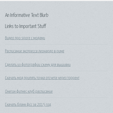
An Informative Text Blurb
Links to Important Stuff
Видео про spore с модами
Расписание экспресса леонардо в риме
Сделать из фотографии схему для вышивки
Скачать мод припять точка отсчета через торрент
Онегин фитнес клуб расписание
Скачать бланк фсс за 2015 год