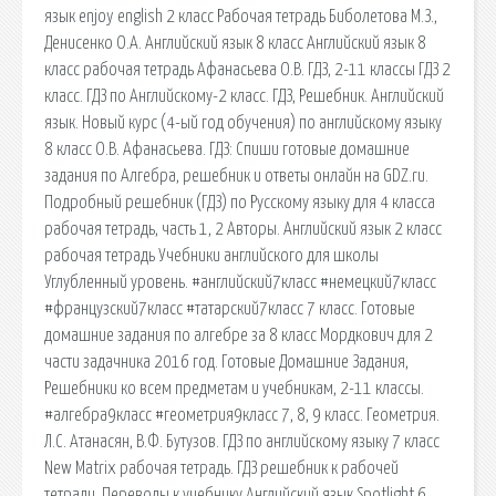
язык enjoy english 2 класс Рабочая тетрадь Биболетова М.З.,
Денисенко О.А. Английский язык 8 класс Английский язык 8
класс рабочая тетрадь Афанасьева О.В. ГДЗ, 2-11 классы ГДЗ 2
класс. ГДЗ по Английскому-2 класс. ГДЗ, Решебник. Английский
язык. Новый курс (4-ый год обучения) по английскому языку
8 класс О.В. Афанасьева. ГДЗ: Спиши готовые домашние
задания по Алгебра, решебник и ответы онлайн на GDZ.ru.
Подробный решебник (ГДЗ) по Русскому языку для 4 класса
рабочая тетрадь, часть 1, 2 Авторы. Английский язык 2 класс
рабочая тетрадь Учебники английского для школы
Углубленный уровень. #английский7класс #немецкий7класс
#французский7класс #татарский7класс 7 класс. Готовые
домашние задания по алгебре за 8 класс Мордкович для 2
части задачника 2016 год. Готовые Домашние Задания,
Решебники ко всем предметам и учебникам, 2-11 классы.
#алгебра9класс #геометрия9класс 7, 8, 9 класс. Геометрия.
Л.С. Атанасян, В.Ф. Бутузов. ГДЗ по английскому языку 7 класс
New Matrix рабочая тетрадь. ГДЗ решебник к рабочей
тетради. Переводы к учебнику Английский язык Spotlight 6