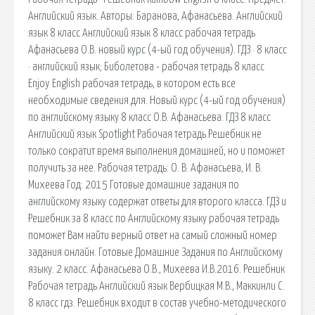
Английский язык. Авторы: Баранова, Афанасьева. Английский
язык 8 класс Английский язык 8 класс рабочая тетрадь
Афанасьева О.В. новый курс (4-ый год обучения). ГДЗ · 8 класс
· английский язык; Биболетова - рабочая тетрадь 8 класс
Enjoy English рабочая тетрадь, в котором есть все
необходимые сведения для. Новый курс (4-ый год обучения)
по английскому языку 8 класс О.В. Афанасьева. ГДЗ 8 класс
Английский язык Spotlight Рабочая тетрадь Решебник не
только сократит время выполнения домашней, но и поможет
получить за нее. Рабочая тетрадь: О. В. Афанасьева, И. В.
Михеева Год: 2015 Готовые домашние задания по
английскому языку содержат ответы для второго класса. ГДЗ и
Решебник за 8 класс по Английскому языку рабочая тетрадь
поможет Вам найти верный ответ на самый сложный номер
задания онлайн. Готовые Домашние Задания по Английскому
языку. 2 класс. Афанасьева О.В., Михеева И.В.2016. Решебник
Рабочая тетрадь Английский язык Вербицкая М.В., Маккинли С.
8 класс гдз. Решебник входит в состав учебно-методического