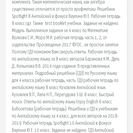
комплекта. Такая математическая наука, как алгебра
существенно отличается от просто арифметики. Решебник
Spotlight 8 Английский в фокусе Ваулина Ю.Е. Рабочая тетрадь
8 класс гдз. Также: test booklet учебник. Задание не найдено.
Модуль. Выполнения задания за 4 класс по Математике
Волкова С.И., Моро М.И. рабочая тетрадь часть 1, 2, от
издательства: Просвещение 2017 ФГОС , не простое занятие.
Поэтому ГДЗ поможем Вам сверить ответы. Рабочая тетрадь
по английскому языку за 8 класс авторов Баранова К.М., Дули
Д., Копылова В.В. 2014 года издания. В представленных
материалах. Подробный решебник (ГДЗ) по Русскому языку
для 4 класса рабочая тетрадь, часть. ГДЗ рабочая тетрадь по
английскому языку 8 класс Кузовлев Английский язык.
Кузовлев В.П., Лапа Н.П., Перегудова Э.Ш. 8 класс. Быстрый
поиск. Ответы по английскому языку Enjoy English 6 класс
Биболетова (рабочая тетрадь). Решебник и ГДЗ к учебникам
по Английскому языку за 4 класс, для всех авторов на 2018-
2019. Рабочая тетрадь Spotlight 10 Английский в фокусе
Ваулина Ю.Е. 10 класс. Задание не найдено. ГДЗ Английский