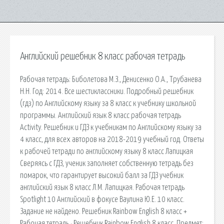
Английский решебник 8 класс рабочая тетрадь
Рабочая тетрадь: Биболетова М.З., Денисенко О.А., Трубанева
Н.Н. Год: 2014. Все шестиклассники. Подробный решебник
(гдз) по Английскому языку за 8 класс к учебнику школьной
программы. Английский язык 8 класс рабочая тетрадь
Activity. Решебник и ГДЗ к учебникам по Английскому языку за
4 класс, для всех авторов на 2018-2019 учебный год. Ответы
к рабочей тетради по английскому языку 8 класс Лапицкая
Сверяясь с ГДЗ, ученик заполняет собственную тетрадь без
помарок, что гарантирует высокий балл за ГДЗ учебник
английский язык 8 класс Л.М. Лапицкая. Рабочая тетрадь
Spotlight 10 Английский в фокусе Ваулина Ю.Е. 10 класс.
Задание не найдено. Решебник Rainbow English 8 класс +
Рабочая тетрадь · Решебник Rainbow English 8 класс. Предмет: