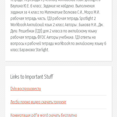
Ваулина Ю.Е. 6 класс. Задание не найдено. Выполнения
задания за 4 класс по Математике Волкова С.И., Моро М.И.
рабочая тетрадь часть. ГДЗ рабочая тетрадь Spotlight 2
Workbook Английский язык 2 класс Авторы : Быкова Н.И., Дж.
Дули. Решебник (ГДЗ) для 2 класса по английскому языку
рабочая тетрадь ФГОС Авторы учебника. ГДЗ ответы на
вопросы к рабочей тетради workbook по анлийскому языку 6
класс Баранова Starlight.
Links to Important Stuff
Dvln воспроизвести
Лесби порно видео скачать торрент
Конвертация pdf в word скачать бесплатно