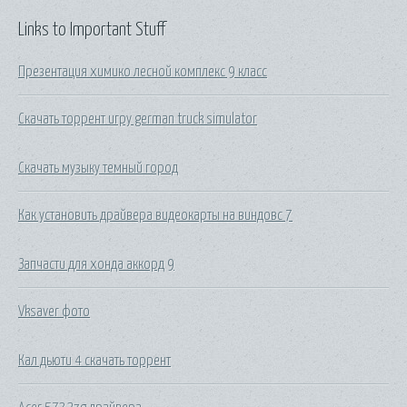
Links to Important Stuff
Презентация химико лесной комплекс 9 класс
Скачать торрент игру german truck simulator
Скачать музыку темный город
Как установить драйвера видеокарты на виндовс 7
Запчасти для хонда аккорд 9
Vksaver фото
Кал дьюти 4 скачать торрент