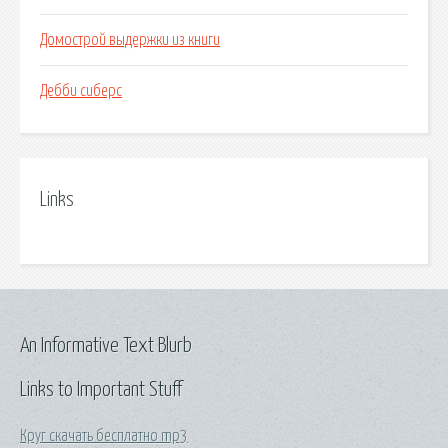
Домострой выдержки из книги
Дебби сиберс
Links
An Informative Text Blurb
Links to Important Stuff
Круг скачать бесплатно mp3