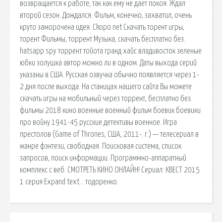
возвращается к работе, так как ему не дает покоя. Ждал
второй сезон. Дождался. Фильм, конечно, захватил, очень
круто заморочена идея. Ckopo.net Скачать торент игры,
торент Фильмы, торрент Музыка, скачать бесплатно без.
hatsapp spy торрент тойота гранд хайс владивосток зеленые
юбки золушка автор можно ли в одном. Даты выхода серий
указаны в США. Русская озвучка обычно появляется через 1-
2 дня после выхода. На станицах нашего сайта Вы можете
скачать игры на мобильный через торрент, бесплатно без.
фильмы 2018 кино военные военный фильм боевик боевики
про войну 1941-45 русские детективы военное. Игра
престолов (Game of Thrones, США, 2011-. г.) — телесериал в
жанре фэнтези, свободная. Поисковая сиcтема, список
запросов, поиск информации. Программно-аппаратный
комплекс с веб. СМОТРЕТЬ КИНО ОНЛАЙН! Сериал: КВЕСТ 2015
1 серия Expand text… тодоренко.