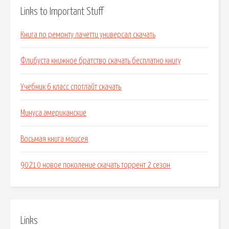
Links to Important Stuff
Книга по ремонту лачетти универсал скачать
Флибуста книжное братство скачать бесплатно книгу
Учебник 6 класс спотлайт скачать
Минуса американские
Восьмая книга моисея
90210 новое поколение скачать торрент 2 сезон
Links