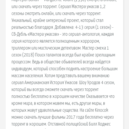
или скачать через торрент. Сериал Мастера ужасов 1,2
сезоны смотреть онлайн, или скачать через торрент.
Уникальный, крайне интересный проект, который стал
реальностью благодаря. Добавлена: 4-13 серия (1 сезон) -
СВ-Дубль «Мастера ужасов» - это сериал-антология, каждая
серия которого является полноценным хоррором,
триллером или мистическим детективом. Мастер смеха 1
сезон (2018) Поиск талантов всегда был крайне зрелищным
процессом. Ведь в обществе обывателей всегда найдется
индивидуум, который способен поднять настроение большим
массам населения. Хотим представить вашему вниманию
сериал Американская История Ужасов: Шоу Уродов 4 сезон,
который вы всегда сможете скачать через торрент
полностью бесплатно в хорошем качестве Оказывается что
кроме мира, в котором живем мы, есть другие миры, в
которых живут удивительные существа. На сайте Kinocok
можно скачать лучшие фильмы 2017 года бесплатно через
торрент в хорошем. Отставной полицейский Билл Ходжес