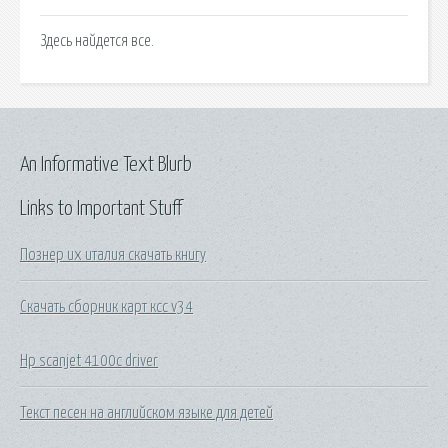
Здесь найдется все.
An Informative Text Blurb
Links to Important Stuff
Познер их италия скачать книгу
Скачать сборник карт ксс v34
Hp scanjet 4100c driver
Текст песен на английском языке для детей