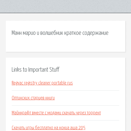
Манн марио и волшебник краткое содержание
Links to Important Stuff
Regvac registry cleaner portable rus
Оптинских старцев книги
Майнкрафт вместе с модами скачать через торрент
Скачать игры бесплатно на нокиа аша 205