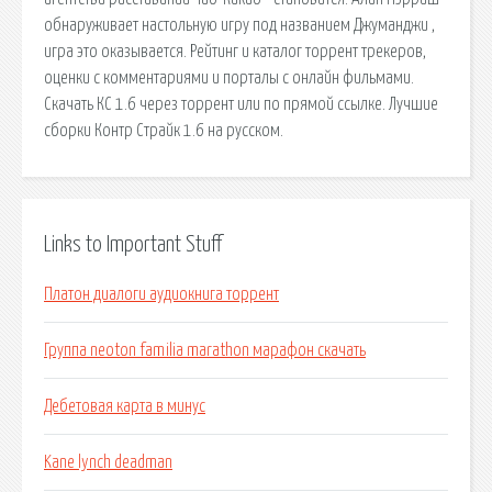
обнаруживает настольную игру под названием Джуманджи ,
игра это оказывается. Рейтинг и каталог торрент трекеров,
оценки с комментариями и порталы с онлайн фильмами.
Скачать КС 1.6 через торрент или по прямой ссылке. Лучшие
сборки Контр Страйк 1.6 на русском.
Links to Important Stuff
Платон диалоги аудиокнига торрент
Группа neoton familia marathon марафон скачать
Дебетовая карта в минус
Kane lynch deadman