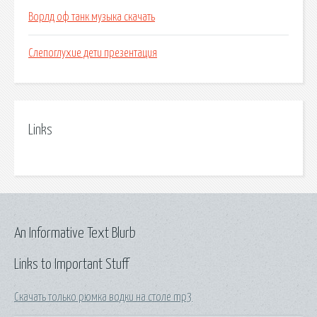
Ворлд оф танк музыка скачать
Слепоглухие дети презентация
Links
An Informative Text Blurb
Links to Important Stuff
Скачать только рюмка водки на столе mp3