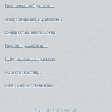
Михеев михаил рейдер все книги
Автобус самара владимир расписание
Кокарда юстиции нового образца
Минус whataya want from me
Спайдермен скачать игру торрент
Схема грузовой станции
Скачать книгу ментовские войны
© Untitled. All rights reserved.