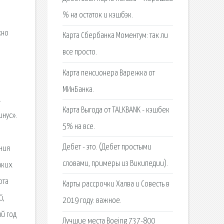
% на остаток и кэшбэк.
е
жно
Карта Сбербанка Моментум: так ли
все просто.
Карта пенсионера Варежка от
МИнБанка.
.
Карта Выгода от TALKBANK - кэшбек
инус».
5% на все.
Дебет - это. (Дебет простыми
ения
словами, примеры из Википедии).
аких
рта
Карты рассрочки Халва и Совесть в
й,
2019 году: важное.
й год
Лучшие места Boeing 737-800