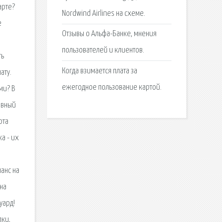
арте?
Nordwind Airlines на схеме.
е
Отзывы о Альфа-Банке, мнения
пользователей и клиентов.
ть
Когда взимается плата за
ату.
ежегодное пользование картой.
ми? В
овный
рта
ка - их
анс на
 на
уард!
пки,