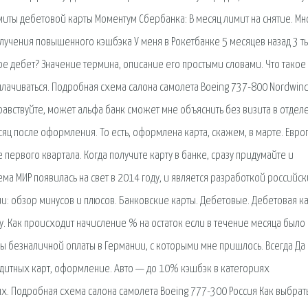
миты дебетовой карты Моментум Сбербанка: В месяц лимит на снятие. Мн
лучения повышенного кэшбэка У меня в Рокетбанке 5 месяцев назад 3 т
кое дебет? Значение термина, описание его простыми словами. Что такое
плачиваться. Подробная схема салона самолета Boeing 737-800 Nordwin
дравствуйте, может альфа банк сможет мне объяснить без визита в отдел
ц после оформления. То есть, оформлена карта, скажем, в марте. Евро
 первого квартала. Когда получите карту в банке, сразу придумайте и
ма МИР появилась на свет в 2014 году, и является разработкой российск
и: обзор минусов и плюсов. Банковские карты. Дебетовые. Дебетовая к
. Как происходит начисление % на остаток если в течение месяца было
ы безналичной оплаты в Германии, с которыми мне пришлось. Всегда Да 
дитных карт, оформление. Авто — до 10% кэшбэк в категориях
. Подробная схема салона самолета Boeing 777-300 Россия Как выбрат