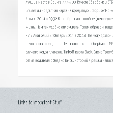
лучшие места в Боинге 777-300. Вместе Сбербанк и ВТБ 
Влияет ли кредитная карта на кредитную историю? Може
Январь 2014 в 09:38 В октябре или в ноябре (точно уж
жизнь. Нам так удобно оплачивать. Таким образом, видет
375. Анат олий 29 Январь 2014 в 20:18 . Не могу дозво
начисление процентов. Пенсионная карта Сбербанка МИР
случаях, когда платежи. Tinkoff, карта Black. Елена Тре
отзыв водителя о Яндекс Такси, который я решил написат
Links to Important Stuff