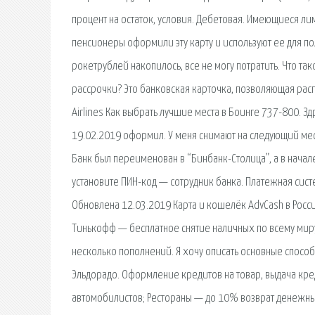
процент на остаток, условия. Дебетовая. Имеющиеся ли
пенсионеры оформили эту карту и используют ее для по
рокетрублей накопилось, все не могу потратить. Что та
рассрочки? Это банковская карточка, позволяющая рас
Airlines Как выбрать лучшие места в Боинге 737-800. З
19.02.2019 оформил. У меня снимают на следующий меся
Банк был переименован в “Бинбанк-Столица”, а в начале
установите ПИН-код — сотрудник банка. Платежная систе
Обновлена 12.03.2019 Карта и кошелёк AdvCash в Росси
Тинькофф — бесплатное снятие наличных по всему миру
несколько пополнений. Я хочу описать основные способ
Эльдорадо. Оформление кредитов на товар, выдача кре
автомобилистов; Рестораны — до 10% возврат денежных