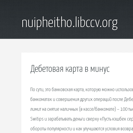
nuipheitho.libccv.org
Дебетовая карта в минус
По сути, это банковская карта, которую можно использов
банкоматах и совершения других операций после Дебе
лимит на снятие наличных (в кассе/банкомате) – 100 ты
Switips и зарабатывать деньги сверху «Пусть кэшбек се
обороты популярности и как улучшаются условия возвра