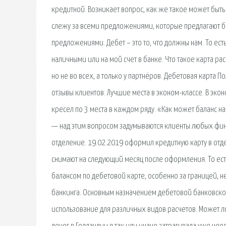
кредитной. Возникает вопрос, как же такое может быть 
слежу за всеми предложениями, которые предлагают бон
предложениями. Дебет – это то, что должны нам. То ест
наличными или на мой счет в банке. Что такое карта ра
но не во всех, а только у партнёров. Дебетовая карта По
отзывы клиентов. Лучшие места в эконом-классе. В эк
кресел по 3 места в каждом ряду. «Как может баланс на
— над этим вопросом задумываются клиенты любых фина
отделение. 19.02.2019 оформил кредитную карту в отде
снимают на следующий месяц после оформления. То есть
балансом по дебетовой карте, особенно за границей, 
банкинга. Основным назначением дебетовой банковско
использование для различных видов расчетов. Может ли 