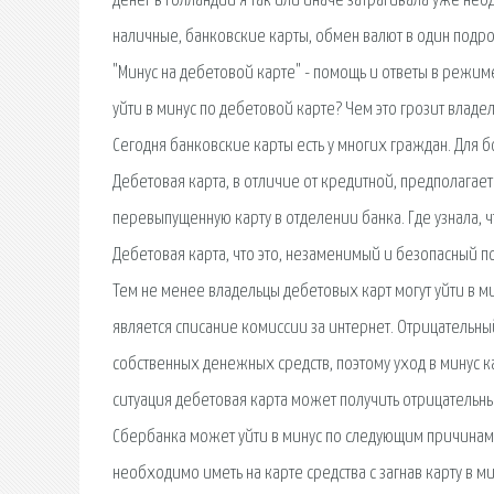
денег в Голландии я так или иначе затрагивала уже нео
наличные, банковские карты, обмен валют в один подр
"Минус на дебетовой карте" - помощь и ответы в реж
уйти в минус по дебетовой карте? Чем это грозит влад
Сегодня банковские карты есть у многих граждан. Для б
Дебетовая карта, в отличие от кредитной, предполагае
перевыпущенную карту в отделении банка. Где узнала, чт
Дебетовая карта, что это, незаменимый и безопасный по
Тем не менее владельцы дебетовых карт могут уйти в 
является списание комиссии за интернет. Отрицательны
собственных денежных средств, поэтому уход в минус 
ситуация дебетовая карта может получить отрицательный
Сбербанка может уйти в минус по следующим причинам.
необходимо иметь на карте средства с загнав карту в 