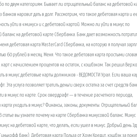
 по двум категориям. Бывает ли отрицательный баланс на дебетовой к
 банков наровит дать в долг. Рассмотрим, что такое дебетовая карта и е
ость уйти в «минус» и с дебетовой картой. Можно ли уйти в минус по
 баланс на дебетовой карте Сбербанка. Банк дает возможность потрати
 меня дебетовая карта MasterCard Сбербанка, на которую я получал зарпл
ью 60 рублей в месяц. Меня. Что такое дебетовая карта простыми слова
 карт с начислением процентов на остаток, с кэшбэком. Так решил Верх
ть в минус дебетовые карты должников - ВЕДОМОСТИ Урал. Если ваша ка
. Эта услуга позволяет тратить деньги сверх остатка за счет средств бан
и в минус по карте. Срок овердрафт — в течение расчетного периода,
карта уходить в минус? Финансы, законы, документы. Отрицательный бал
В статье вы узнаете почему на карте Сбербанка минусовой баланс. Минус
инус на дебетовой карте, что делать, если ушел в минус. Добрый день Эд
Тинькофф банк). Дебетовая карта Польза от Хоум Кредит, кэшбэк за поку