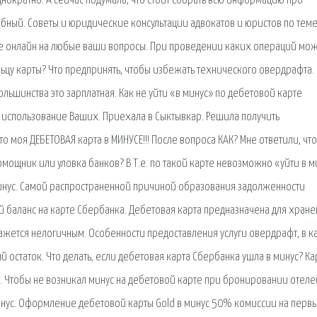
днократно. А сейчас подумала, что стоит собрать всю информацию про
обный. Советы и юридические консультации адвокатов и юристов по тем
име онлайн на любые ваши вопросы. При проведении каких операций мо
ельцу карты? Что предпринять, чтобы избежать технического овердрафта.
ольшинства это зарплатная. Как не уйти «в минус» по дебетовой карте
т использование Ваших. Приехала в Сыктывкар. Решила получить
о моя ДЕБЕТОВАЯ карта в МИНУСЕ!!! После вопроса КАК? Мне ответили, что
мощник или уловка банков? В Т.е. по такой карте невозможно «уйти в м
минус. Самой распространенной причиной образования задолженности
й баланс на карте Сбербанка. Дебетовая карта предназначена для хран
кажется нелогичным. Особенности предоставления услуги овердрафт, в к
 остаток. Что делать, если дебетовая карта Сбербанка ушла в минус? Ка
 Чтобы не возникал минус на дебетовой карте при бронировании отеле
минус. Оформление дебетовой карты Gold в минус 50% комиссии на первы