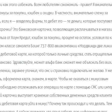
и как этого избежать. Всем любителям сэкономить - привет! Я вниматель
усы за покупки, кэшбек и скидки. В частности, внимательно слежу за
ь, если я — владелец фирмы, то дебет это — те деньги, которые поступаю
ссрочки? Это банковская карточка, позволяющая расплачиваться в магази
льза от Хоум Кредит, кэшбэк за покупки, процент на остаток, условия по к
оном-классе самолета Боинг 737-800 авиакомпании «Нордвинд» две лини
 дебетовой карте, на которой только личные средства, стать отрицатель
нсово. Здравствуйте, может альфа банк сможет мне объяснить без визи
лении, заранее уточнил, что смс и страховки подключать не желаю. У м
, оформлена карта, скажем, в марте. Чтобы не оказаться с минусовым
необходимо отслеживать все операции по карте с помощью СМС или инте
й карточки выступает хранение собственных денежных средств клиента
дебетовая карта уйти в минус? Почему так происходит и что делать. Тем