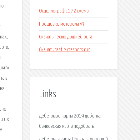
но
Осциллограф с1 72 схема
Прошивки моторола v3
т
Скачать песню диджей рига
нах,
арте,
Скачать castle crashers rus
и
ным?»
та в
еня
Links
рнет
Дебетовые карты 2019 дебетная
 и их
банковская карта подобрать.
у
Дебетовая карта Польза – хороший