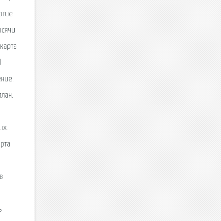
огие
ысячи
 карта
d
ение.
план.
их.
арта
в
ь