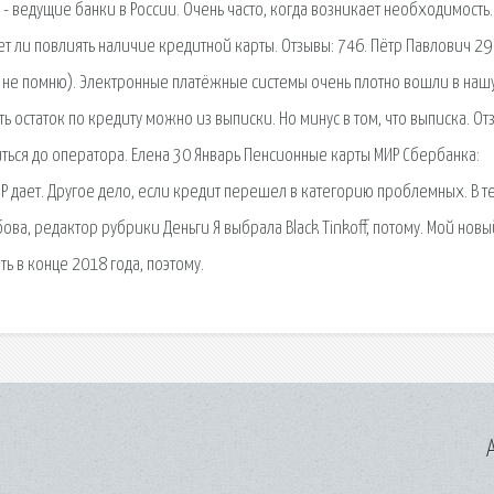
- ведущие банки в России. Очень часто, когда возникает необходимость.
т ли повлиять наличие кредитной карты. Отзывы: 746. Пётр Павлович 29
е не помню). Электронные платёжные системы очень плотно вошли в наш
ь остаток по кредиту можно из выписки. Но минус в том, что выписка. От
ниться до оператора. Елена 30 Январь Пенсионные карты МИР Сбербанка:
 дает. Другое дело, если кредит перешел в категорию проблемных. В т
губова, редактор рубрики Деньги Я выбрала Black Tinkoff, потому. Мой новы
ь в конце 2018 года, поэтому.
A