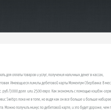
ать для оплаты товаров и услуг, получения наличных денег в кассах,
товая. Имеющиеся лимиты дебетовой карты Моментум Сбербанка: В мес
с. руб./3000 долл. или 2500 евро. Как экономить с помощью кэшбэк-сер
рвис Switips пока не в топе, но видя как он все больше и больше набира
та. Можно получить минус по дебетовой карте, и это будет дороже, чем 