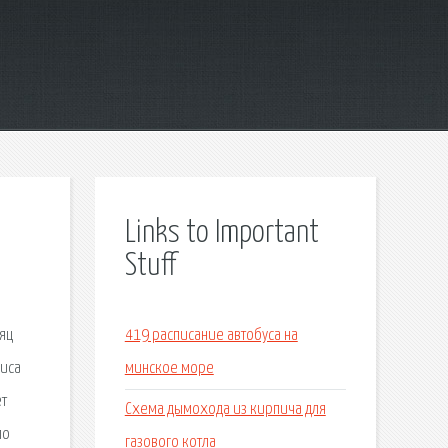
Links to Important
Stuff
яц
419 расписание автобуса на
виса
минское море
ет
Схема дымохода из кирпича для
по
газового котла