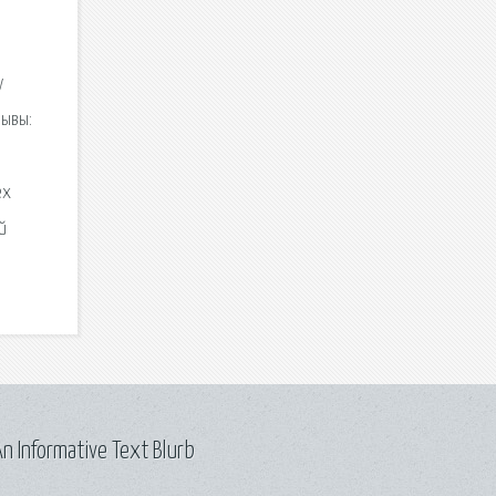
у
зывы:
ех
й
n Informative Text Blurb