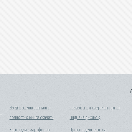
A
На 50 оттенков темнее
Скачать игры через торрент
полностью книга скачать
индиана джонс 3
Книги для смартфонов
Прохождение игры