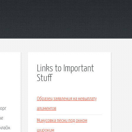
Links to Important
Stuff
Образец заявления на невыплату
торг
алиментов
ые
Минусовка песни под окном
нлайн.
широким