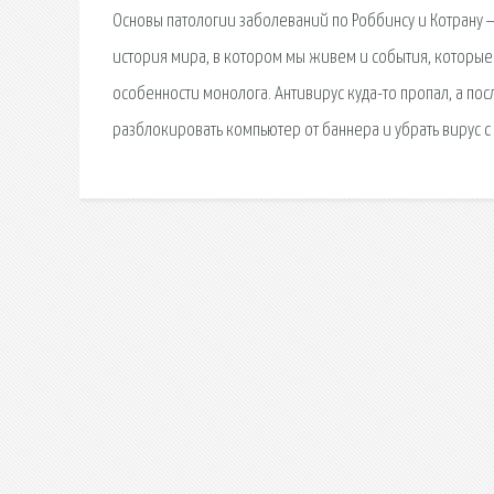
Основы патологии заболеваний по Роббинсу и Котрану — 
история мира, в котором мы живем и события, которые
особенности монолога. Антивирус куда-то пропал, а посл
разблокировать компьютер от баннера и убрать вирус с