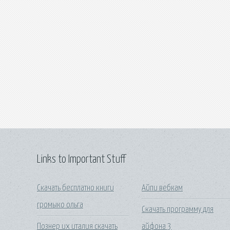
Links to Important Stuff
Скачать бесплатно книги
Айпи вебкам
громыко ольга
Скачать программу для
Познер их италия скачать
айфона 3