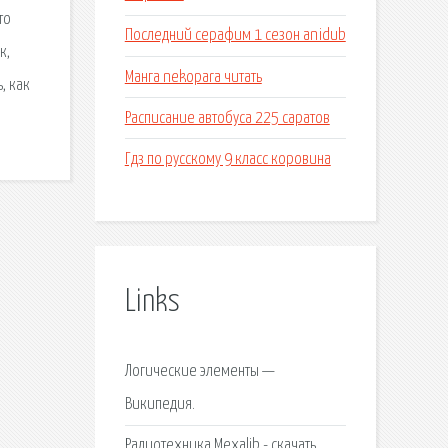
то
Последний серафим 1 сезон anidub
к,
Манга nekopara читать
, как
Расписание автобуса 225 саратов
Гдз по русскому 9 класс коровина
Links
Логические элементы —
Википедия.
Радиотехника Mexalib - скачать