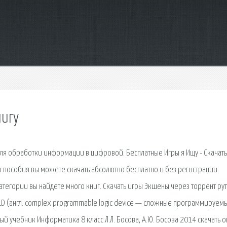
нигу
ля обработки информации в цифровой. Бесплатные Игры я Ищу - Скачать
 и пособия вы можете скачать абсолютно бесплатно и без регистрации.
атегории вы найдете много книг. Скачать игры Экшены через торрент ру
LD (англ. complex programmable logic device — сложные программируем
й учебник Информатика 8 класс Л.Л. Босова, А.Ю. Босова 2014 скачать о