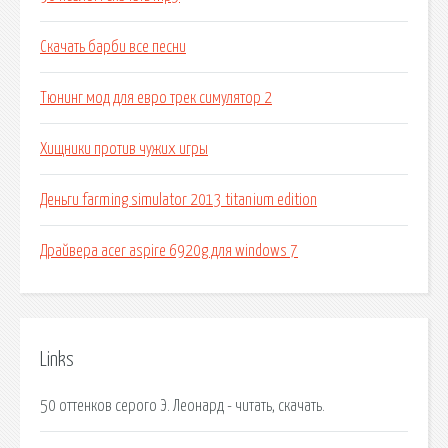
Скачать барби все песни
Тюнинг мод для евро трек симулятор 2
Хищники против чужих игры
Деньги farming simulator 2013 titanium edition
Драйвера acer aspire 6920g для windows 7
Links
50 оттенков серого Э. Леонард - читать, скачать.