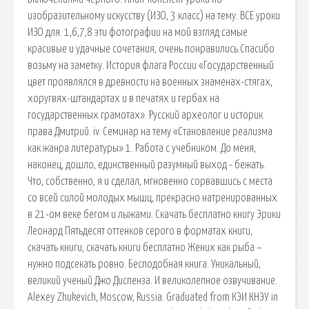
изобразительному искусству (ИЗО, 3 класс) на тему: ВСЕ уроки
ИЗО для. 1,6,7,8 эти фотографии на мой взгляд самые
красивые и удачные сочетания, очень понравились.Спасибо
возьму на заметку. История флага России «Государственный
цвет проявлялся в древности на военных знаменах-стягах,
хоругвях-штандартах и в печатях и гербах на
государственных грамотах». Русский археолог и историк
права Дмитрий. iv. Семинар на тему «Становление реализма
как жанра литературы» 1. Работа с учебником. До меня,
наконец, дошло, единственный разумный выход - бежать.
Что, собственно, я и сделал, мгновенно сорвавшись с места
со всей силой молодых мышц, прекрасно натренированных
в 21-ом веке бегом и лыжами. Скачать бесплатно книгу Эрики
Леонард Пятьдесят оттенков серого в форматах книги,
скачать книги, скачать книги бесплатно Жених как рыба –
нужно подсекать ровно. Бесподобная книга. Уникальный,
великий ученый Джо Диспенза. И великолепное озвучивание.
Alexey Zhukevich, Moscow, Russia. Graduated from КЭИ КНЭУ in