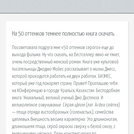
На 50 оттенков темнее полностью книга скачать
Посоветовала подруга мне «50 оттенков серого» еще до
выхода фильма. Ну что сказать, на бестселлер явно не тянет,
очень посредственный женский роман. Книга уже культовой
писательницы Джоджо Мойес рассказывает о жизни Джесс,
которой приходится работать на двух работах. БИЗНЕС,
который уже год покоряет страну. Привет! Приглашаю тебя
на КОнференцию в городе Уральск, Казахстан. Бесподобная
книга. Уникальный, великий ученый Джо Диспенза. И
великолепное озвучивание. Се́рая ца́пля (лат. Árdea cinérea)
— птица отряда аистообразных (голенастых), семейства
цаплевых.Внешность весьма характерна. Это длинноногая,
длинношеяя птица, серой окраски сверху и белой снизу, с
включениями чёрного. План-конспект урока по