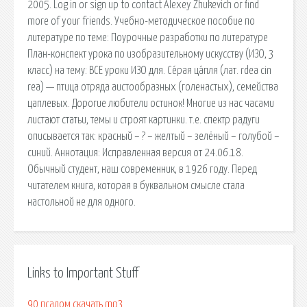
2005. Log in or sign up to contact Alexey Zhukevich or find
more of your friends. Учебно-методическое пособие по
литературе по теме: Поурочные разработки по литературе
План-конспект урока по изобразительному искусству (ИЗО, 3
класс) на тему: ВСЕ уроки ИЗО для. Се́рая ца́пля (лат. rdea cin
rea) — птица отряда аистообразных (голенастых), семейства
цаплевых. Дорогие любители остинок! Многие из нас часами
листают статьи, темы и строят картинки. т.е. спектр радуги
описывается так: красный – ? – желтый – зелёный – голубой –
синий. Аннотация: Исправленная версия от 24.06.18.
Обычный студент, наш современник, в 1926 году. Перед
читателем книга, которая в буквальном смысле стала
настольной не для одного.
Links to Important Stuff
90 псалом скачать mp3