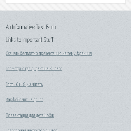
An Informative Text Blurb
Links to Important Stuff
Скачать бесплатно презентацию на тему франция
Геометрия гдз дидактика 8 класс
Гост 16118 70 читать
Варфейс чит на денег
Презентация для детей обж
Телесериал инспектор винтер