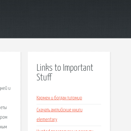
Links to Important
Stuff
дней и
Кармен и богдан титомир
леты
Скачать английские книги
ором
elementary
жным