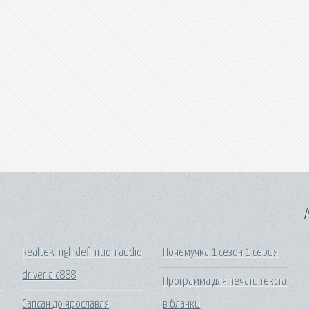
A
Realtek high definition audio
Почемучка 1 сезон 1 серия
driver alc888
Программа для печати текста
Сапсан до ярославля
в бланки