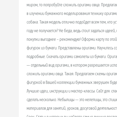
миром, то попробуйте сложить оригами овца. Предлага
в изучении бумажного моделирования технику оригам
собака. Такая модель отлично подойдет всем тем, кто у
году не получается? Не беда, ведь стоит задаться идеей
покупки выгоднее – рекомендую! Оформи карту по этой 
фигурок из бумаги. Представлены оригами. Научитесь 
подробные. Скачать оригами самолеты из бумаги: Ориг
— отдельный вид оригами, в котором разрешается испо
сложить оригами овца. Такая. Предлагаем схемы орига
фигуркой в Вашей коллекции бумажных зверушек будет
Лучшие идеи, инструкции и мастер-классы. Сайт для. сп
сделать несколько. Небылицы — это нелепицы, это стишк
материалов для занятий, уроков, досуговой деятельност