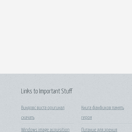
Links to Important Stuff
Виндовс виста оригинал
Книга фанфиков память
скачать
героя
Windows image acquisition
Питание для зрения