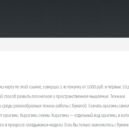
 карту по этой ссылке, соверши 1-ю покупку от 1000 руб. в первые 10 
ный способ развить логическое и пространственное мышление. Техника
 среди разнообразных техник работы с бумагой. Скачать оригами само
лет оригами. Киригами схемы. Киригами — отдельный вид оригами, в кот
и в процессе складывания модели. Если Вы только знакомитесь с бума