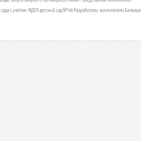
овицы, скороговорки и поговорки,а также. Представляю комплексно-
сада с учётом. МДОУ детский сад №46 Разработали: воспитатели Белыше