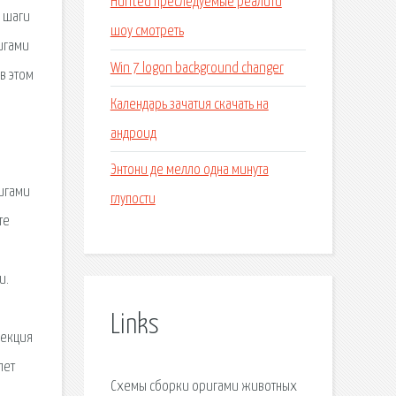
Hunted преследуемые реалити
е шаги
шоу смотреть
игами
Win 7 logon background changer
в этом
Календарь зачатия скачать на
андроид
Энтони де мелло одна минута
ригами
глупости
те
и.
Links
лекция
лет
Схемы сборки оригами животных