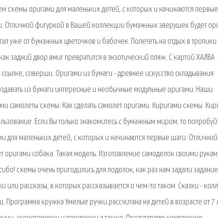
ем схемы оригами для маленьких детей, с которых и начинаются первы
и. Отличной фигуркой в Вашей коллекции бумажных зверушек будет ор
стал уже от бумажных цветочков и бабочек. Полететь на отдых в тропики 
, как задний двор вмиг превратится в экзотический пляж. С картой ХАЛВА
ссылке, соверши. Оригами из бумаги - древнее искусство складывания
создавать из бумаги интересные и необычные модульные оригами. Наши
ами самолеты схемы: Как сделать самолет оригами. Киригами схемы. Ки
льзование. Если Вы только знакомитесь с бумажным миром, то попробуй
ми для маленьких детей, с которых и начинаются первые шаги. Отличной
 оригами собака. Такая модель. Изготовление самоделок своими рукам
асибо! схемы очень пригодились для поделок, как раз нам задали задание
и или рассказы, в которых рассказывается о чем-то таком. Сказки - кол
и. Программа кружка Умелые ручки рассчитана на детей в возрасте от 7 