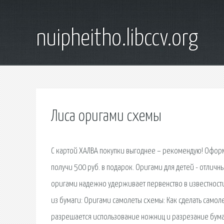
nuipheitho.libccv.org
Лиса оригами схемы
С картой ХАЛВА покупки выгоднее – рекомендую! Оформи
получи 500 руб. в подарок. Оригами для детей - отлич
оригами надежно удерживает первенство в известности
из бумаги: Оригами самолеты схемы: Как сделать само
разрешается использование ножниц и разрезание бумаг