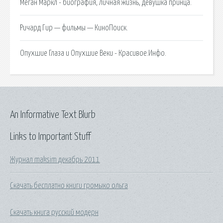
Меган Маркл - биография, личная жизнь, девушка принца.
Ричард Гир — фильмы — КиноПоиск.
Опухшие Глаза и Опухшие Веки - Красивое.Инфо.
An Informative Text Blurb
Links to Important Stuff
Журнал maksim декабрь 2011
Скачать бесплатно книги громыко ольга
Скачать книга русский модерн