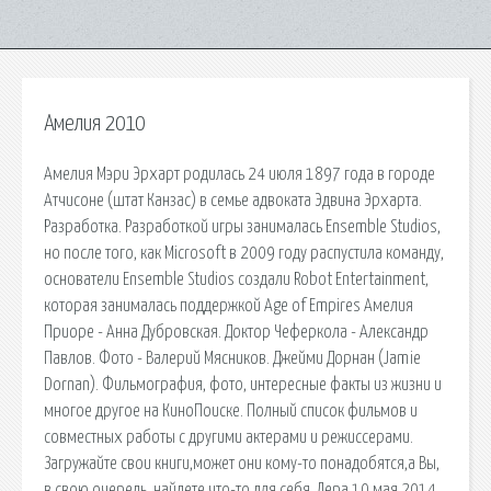
Амелия 2010
Амелия Мэри Эрхарт родилась 24 июля 1897 года в городе
Атчисоне (штат Канзас) в семье адвоката Эдвина Эрхарта.
Разработка. Разработкой игры занималась Ensemble Studios,
но после того, как Microsoft в 2009 году распустила команду,
основатели Ensemble Studios создали Robot Entertainment,
которая занималась поддержкой Age of Empires Амелия
Приоре - Анна Дубровская. Доктор Чеферкола - Александр
Павлов. Фото - Валерий Мясников. Джейми Дорнан (Jamie
Dornan). Фильмография, фото, интересные факты из жизни и
многое другое на КиноПоиске. Полный список фильмов и
совместных работы с другими актерами и режиссерами.
Загружайте свои книги,может они кому-то понадобятся,а Вы,
в свою очередь, найдете что-то для себя. Лера 10 мая 2014