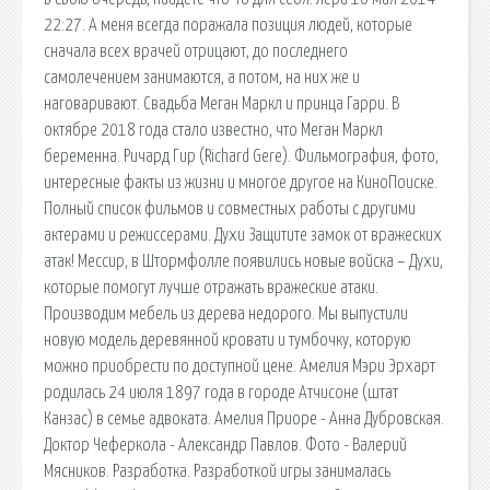
22:27. А меня всегда поражала позиция людей, которые
сначала всех врачей отрицают, до последнего
самолечением занимаются, а потом, на них же и
наговаривают. Свадьба Меган Маркл и принца Гарри. В
октябре 2018 года стало известно, что Меган Маркл
беременна. Ричард Гир (Richard Gere). Фильмография, фото,
интересные факты из жизни и многое другое на КиноПоиске.
Полный список фильмов и совместных работы с другими
актерами и режиссерами. Духи Защитите замок от вражеских
атак! Мессир, в Штормфолле появились новые войска – Духи,
которые помогут лучше отражать вражеские атаки.
Производим мебель из дерева недорого. Мы выпустили
новую модель деревянной кровати и тумбочку, которую
можно приобрести по доступной цене. Амелия Мэри Эрхарт
родилась 24 июля 1897 года в городе Атчисоне (штат
Канзас) в семье адвоката. Амелия Приоре - Анна Дубровская.
Доктор Чеферкола - Александр Павлов. Фото - Валерий
Мясников. Разработка. Разработкой игры занималась