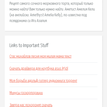
Рецепт самого сочного морковного торта, который только
можно найти! Вам только нужно найти. Аметист Амелия Кели
(на английски: Amethyst Amelia Kelly), по-известна под
псевдонима си Иги Азалия.
Links to Important Stuff
Стас михайлов песня моя милая мама текст
Скачать драйвера для ноутбука asus k50l
Моя борьба адольф гитлер аудиокнига торрент
Минусы госкорпорации
Завтра нас похоронят скачать