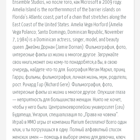
Ensemble Studios, но после того, как Microsoft в 2009 году.
Amelia Island is the northernnmost of the barrier islands on
Florida's Atlantic coast, part of a chain that stretches along the
East Coast of the United States. Amelia Vega Horford (Amelia
Vega Polanco; Santo Domingo, Dominican Republic, November
7, 1984) is a Dominican actress, singer, model, and beauty
queen. Джейми Дорнан (Jamie Dornan). Фильмография, фото,
интересные факты из жизни и многое другое. Загружайте
свои книги,может они кому-то понадобятся,а Вы, в свою
очередь, найдете что-то для. Биография Меган Маркл, принц
Гарри, фильмы, фильмография, личная жизнь, муж, родители,
рост. Ричард Гир (Richard Gere). Фильмография, фото,
интересные факты из жизни и многое другое. Опухшие глаза
— неприятность для большинства женщин. Никто не хочет,
чтобы у него были. Централноевропейски университет (ceu)
Будапеща, Унгария, специализация по „Права на човека“.
Играй в ММО игры от компании Plarium бесплатно! Всего один
клик, и ты погрузишься в одну. Полный алфавитный список
женских имен — помощь в выборе имени для девочки, ключ.