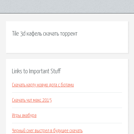
Tile 3d кафель скачать торрент
Links to Important Stuff
Скачать карту новую дота с ботами
Скачать чит макс 2015
Игры акабура
Черный снег выстрел в будущее скачать