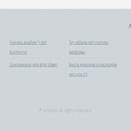
A
Скачать альбом 5 лет
Тут зайцев нет скачать
kunteynir
альбомы
Сохранение для grim dawn
Книга доходов и расходов
при усн 15
© Untitled. All rights reserved.