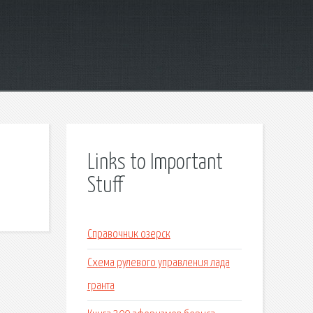
Links to Important
Stuff
Справочник озерск
Схема рулевого управления лада
гранта