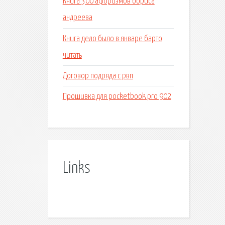
Книга 300 афоризмов бориса
андреева
Книга дело было в январе барто
читать
Договор подряда с рвп
Прошивка для pocketbook pro 902
Links