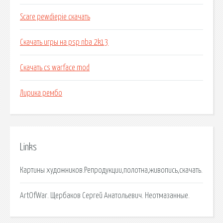
Scare pewdiepie скачать
Скачать игры на psp nba 2k13
Скачать cs warface mod
Лирика рембо
Links
Картины художников.Репродукции,полотна,живопись,скачать.
ArtOfWar. Щербаков Сергей Анатольевич. Неотмазанные.