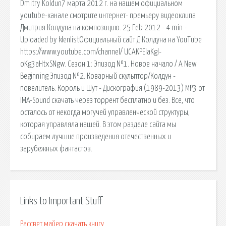
Dmitry Koldun7 марта 2012 г. на нашем официальном
youtube-канале смотрите интернет- премьеру видеоклипа
Дмитрия Колдуна на композицию. 25 Feb 2012 - 4 min -
Uploaded by klenlistОфициальный сайт Д.Колдуна на YouTube
https://www.youtube.com/channel/ UCAKPElaKgl-
oKg3aHtxSNgw. Сезон 1: Эпизод №1. Новое начало / A New
Beginning Эпизод №2. Коварный скульптор/Колдун -
повелитель. Король и Шут - Дискография (1989-2013) МР3 от
IMA-Sound скачать через торрент бесплатно и без. Все, что
осталось от некогда могучей управленческой структуры,
которая управляла нашей. В этом разделе сайта мы
собираем лучшие произведения отечественных и
зарубежных фантастов.
Links to Important Stuff
Рассвет майер скачать книгу