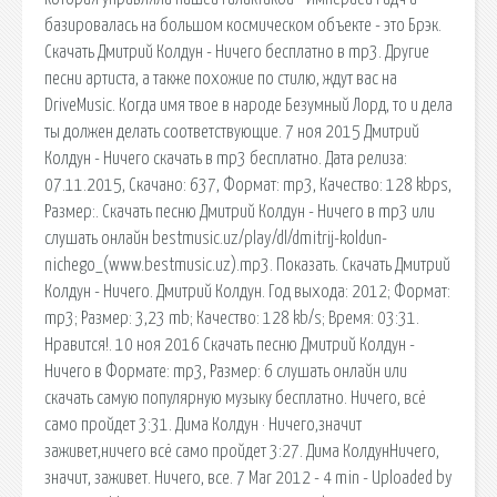
базировалась на большом космическом объекте - это Брэк.
Скачать Дмитрий Колдун - Ничего бесплатно в mp3. Другие
песни артиста, а также похожие по стилю, ждут вас на
DriveMusic. Когда имя твое в народе Безумный Лорд, то и дела
ты должен делать соответствующие. 7 ноя 2015 Дмитрий
Колдун - Ничего скачать в mp3 бесплатно. Дата релиза:
07.11.2015, Скачано: 637, Формат: mp3, Качество: 128 kbps,
Размер:. Скачать песню Дмитрий Колдун - Ничего в mp3 или
слушать онлайн bestmusic.uz/play/dl/dmitrij-koldun-
nichego_(www.bestmusic.uz).mp3. Показать. Скачать Дмитрий
Колдун - Ничего. Дмитрий Колдун. Год выхода: 2012; Формат:
mp3; Размер: 3,23 mb; Качество: 128 kb/s; Время: 03:31.
Нравится!. 10 ноя 2016 Скачать песню Дмитрий Колдун -
Ничего в Формате: mp3, Размер: 6 слушать онлайн или
скачать самую популярную музыку бесплатно. Ничего, всё
само пройдет 3:31. Дима Колдун · Ничего,значит
заживет,ничего всё само пройдет 3:27. Дима КолдунНичего,
значит, заживет. Ничего, все. 7 Mar 2012 - 4 min - Uploaded by