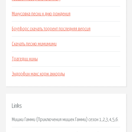
Минусовка песни к дню рождения
Брутфорс скачать торрент последняя версия
Скачать песню мимимими
Трагедии нины
Эндорфин макс корж аккорды
Links
Мишки Гамми (Приключения мишек Гамми) сезон 1,2,3,4,5,6.