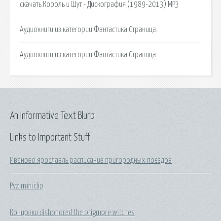
скачать Король и Шут - Дискография (1989-2013) МР3
Аудиокниги из категории Фантастика Страница.
Аудиокниги из категории Фантастика Страница.
An Informative Text Blurb
Links to Important Stuff
Иваново ярославль расписание пригородных поездов
Pvz miniclip
Концовки dishonored the brigmore witches