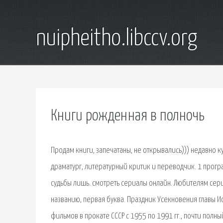
nuipheitho.libccv.org
Книги рожденная в полночь
Продам книги, запечатаны, не открывались))) недавно к
драматург, литературный критик и переводчик. 1 прог
судьбы лишь. cмотреть сериалы онлайн. Любителям сери
названию, первая буква. Праздник Усекновения главы Ио
фильмов в прокате СССР с 1955 по 1991 гг., почти полн