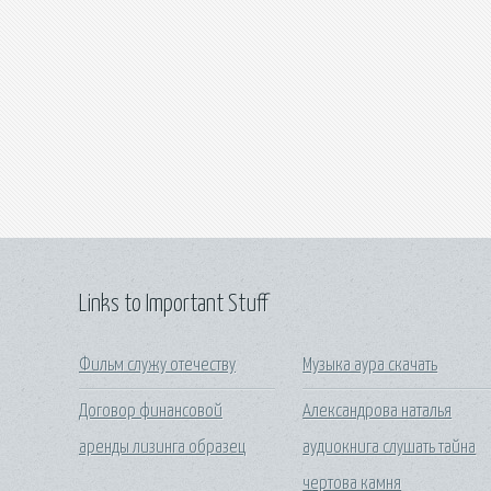
Links to Important Stuff
Фильм служу отечеству
Музыка аура скачать
Договор финансовой
Александрова наталья
аренды лизинга образец
аудиокнига слушать тайна
чертова камня