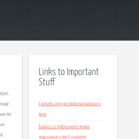
Links to Important
Stuff
поэт,
трице
Скачать игру на андроид война и
ных по
мир
ных
Байки из публичного дома
а;
аудиокниги mp3 торрент