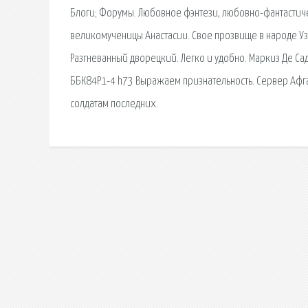
Блоги; Форумы. Любовное фэнтези, любовно-фантастиче
великомученицы Анастасии. Свое прозвище в народе Уз
Разгневанный дворецкий. Легко и удобно. Маркиз Де Сад
ББК84Р1-4 h73 Выражаем признательность. Сервер Афга
солдатам последних.