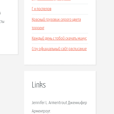
Г н поспелов
4
Красный грузовик серого цвета
сты
торрент
Каждый день с тобой скачать минус
Сгэу официальный сайт расписание
Links
Jennifer L. Armentrout Дженнифер
Арментроут.