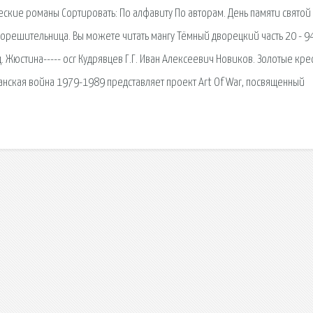
ские романы Сортировать: По алфавиту По авторам. День памяти святой
орешительница. Вы можете читать мангу Тёмный дворецкий часть 20 - 9
. Жюстина----- ocr Кудрявцев Г.Г. Иван Алексеевич Новиков. Золотые кре
нская война 1979-1989 представляет проект Art Of War, посвященный