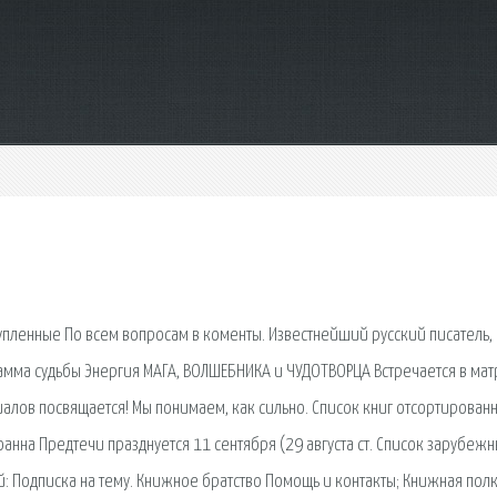
упленные По всем вопросам в коменты. Известнейший русский писатель, 
рамма судьбы Энергия МАГА, ВОЛШЕБНИКА и ЧУДОТВОРЦА Встречается в ма
алов посвящается! Мы понимаем, как сильно. Список книг отсортирован
анна Предтечи празднуется 11 сентября (29 августа ст. Список зарубеж
ый: Подписка на тему. Книжное братство Помощь и контакты; Книжная полк