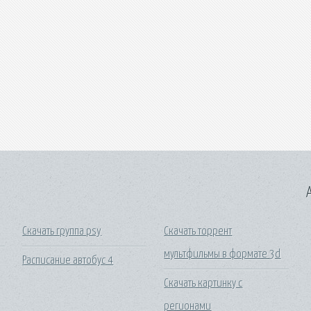
A
Скачать группа psy
Скачать торрент
мультфильмы в формате 3d
Расписание автобус 4
Скачать картинку с
регионами