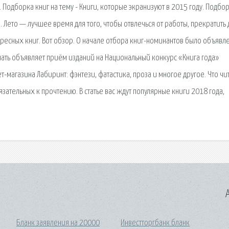
 Подборка книг на тему - Книги, которые экранизуют в 2015 году. Подбо
 Лето — лучшее время для того, чтобы отвлечься от работы, прекратить 
ресных книг. Вот обзор. О начале отбора книг-номинантов было объявл
ать объявляет приём изданий на Национальный конкурс «Книга года»
-магазина Лабиринт: фэнтези, фатастика, проза и многое другое. Что чит
язательных к прочтению. В статье вас ждут популярные книги 2018 года,
A
Бланк заявления на 20000
Инвестторгбанк бланк