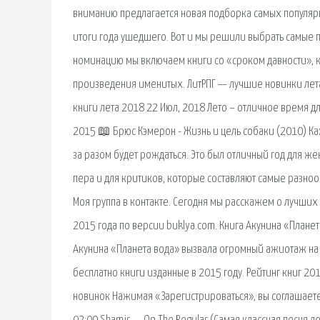
вниманию предлагается новая подборка самых популярны
итоги года ушедшего. Вот и мы решили выбрать самые по
номинацию мы включаем книги со «сроком давности», ко
произведения именитых. ЛитРПГ — лучшие новинки лет
книги лета 2018 22 Июл, 2018 Лето – отличное время дл
2015 📖 Брюс Кэмерон - Жизнь и цель собаки (2010) Ка
за разом будет рождаться. Это был отличный год для 
пера и для критиков, которые составляют самые разноо
Моя группа в контакте. Сегодня мы расскажем о лучших
2015 года по версии buklya.com. Книга Акунина «Планет
Акунина «Планета вода» вызвала огромный ажиотаж на о
бесплатно книги изданные в 2015 году. Рейтинг книг 20
новинок Нажимая «Зарегистрироваться», вы соглашаетесь