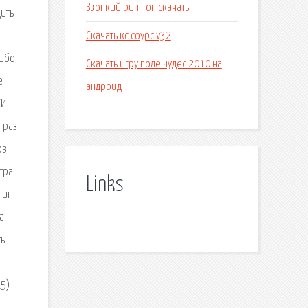
Звонкий рингтон скачать
дить
Скачать кс соурс v32
либо
Скачать игру поле чудес 2010 на
е
андроид
ГИ
 раз
ов
тра!
Links
ниг
а
ть
15)