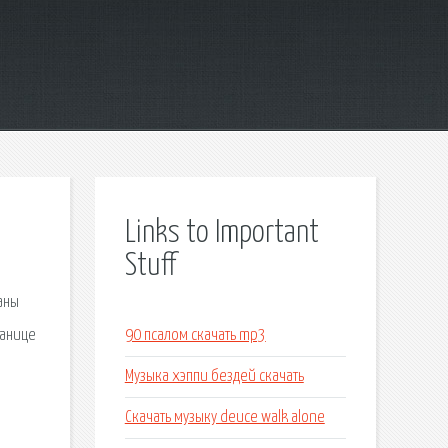
Links to Important
Stuff
аны
ранице
90 псалом скачать mp3
Музыка хэппи бездей скачать
Скачать музыку deuce walk alone