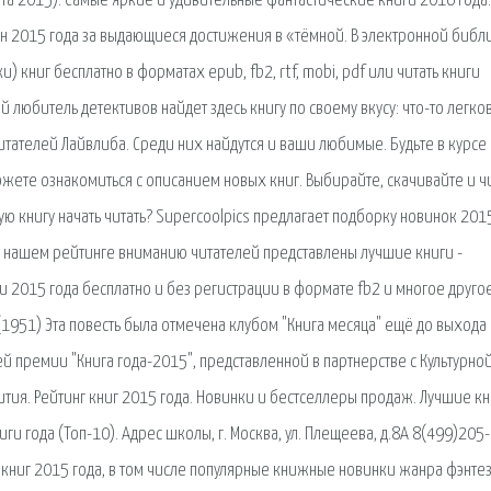
ета 2015). Самые яркие и удивительные фантастические книги 2016 года.
 2015 года за выдающиеся достижения в «тёмной. В электронной библ
 книг бесплатно в форматах epub, fb2, rtf, mobi, pdf или читать книги
любитель детективов найдет здесь книгу по своему вкусу: что-то легко
тателей Лайвлиба. Среди них найдутся и ваши любимые. Будьте в курсе
жете ознакомиться с описанием новых книг. Выбирайте, скачивайте и ч
ю книгу начать читать? Supercoolpics предлагает подборку новинок 2015
В нашем рейтинге вниманию читателей представлены лучшие книги -
и 2015 года бесплатно и без регистрации в формате fb2 и многое друго
(1951) Эта повесть была отмечена клубом "Книга месяца" ещё до выхода
 премии "Книга года-2015", представленной в партнерстве с Культурно
тия. Рейтинг книг 2015 года. Новинки и бестселлеры продаж. Лучшие кн
и года (Топ-10). Адрес школы, г. Москва, ул. Плещеева, д.8А 8(499)205
ки книг 2015 года, в том числе популярные книжные новинки жанра фэнтез