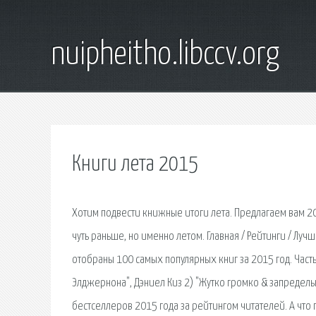
nuipheitho.libccv.org
Книги лета 2015
Хотим подвести книжные итоги лета. Предлагаем вам 20
чуть раньше, но именно летом. Главная / Рейтинги / Лу
отобраны 100 самых популярных книг за 2015 год. Част
Элджернона", Дэниел Киз 2) "Жутко громко & запредел
бестселлеров 2015 года за рейтингом читателей. А что 