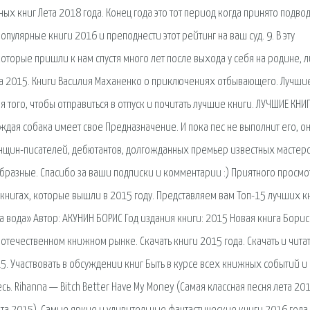
х книг Лета 2018 года. Конец года это тот период когда принято подво
пулярные книги 2016 и преподнести этот рейтинг на ваш суд. 9. В эту
торые пришли к нам спустя много лет после выхода у себя на родине, 
а 2015. Книги Василия Маханенко о приключениях отбывающего. Лучши
я того, чтобы отправиться в отпуск и почитать лучшие книги. ЛУЧШИЕ КНИ
ждая собака имеет свое Предназначение. И пока пес не выполнит его, он
женщин-писателей, дебютантов, долгожданных премьер известных мастер
бразные. Спасибо за ваши подписки и комментарии :) Приятного просмо
 книгах, которые вышли в 2015 году. Представляем вам Топ-15 лучших к
а вода» Автор: АКУНИН БОРИС Год издания книги: 2015 Новая книга Борис
течественном книжном рынке. Скачать книги 2015 года. Скачать и чита
15. Участвовать в обсуждении книг Быть в курсе всех книжных событий и
. Rihanna — Bitch Better Have My Money (Самая классная песня лета 20