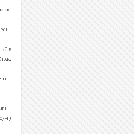
иотеке
весн….
итайте
 года,
е на
й
иги
-03-49.
и,