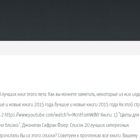
 лучших книг этого лета. Как вы можете заметить, некоторые из них изд
чшие и новые книги 2015 года Лучшие и новые книги 2015 года На этой ст
ь 2 https://www.youtube.com/watch?v=McntFomWdNY Книги: 1) "Цветы для
ьно близко", Джонатан Сафран Фоер. Список 20 лучших интересных
прочитали Вы из этого списка? Советуем к прочтению все книги. Вашему