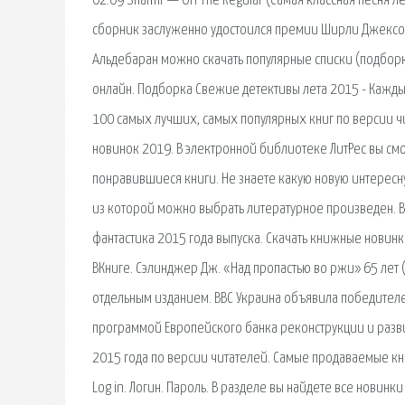
02:09 Shamir — On The Regular (Самая классная песня л
сборник заслуженно удостоился премии Ширли Джексон
Альдебаран можно скачать популярные списки (подборки)
онлайн. Подборка Свежие детективы лета 2015 - Каждый 
100 самых лучших, самых популярных книг по версии чи
новинок 2019. В электронной библиотеке ЛитРес вы смо
понравившиеся книги. Не знаете какую новую интересну
из которой можно выбрать литературное произведен. 
фантастика 2015 года выпуска. Скачать книжные новинк
ВКниге. Сэлинджер Дж. «Над пропастью во ржи» 65 лет 
отдельным изданием. ВВС Украина объявила победителей
программой Европейского банка реконструкции и разви
2015 года по версии читателей. Самые продаваемые книг
Log in. Логин. Пароль. В разделе вы найдете все новин