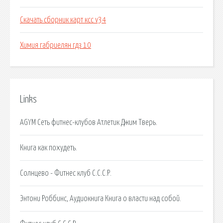
Скачать сборник карт ксс v34
Химия габриелян гдз 10
Links
AGYM Сеть фитнес-клубов Атлетик Джим Тверь.
Книга как похудеть.
Солнцево - Фитнес клуб С.С.С.Р.
Энтони Роббинс, Аудиокнига Книга о власти над собой.