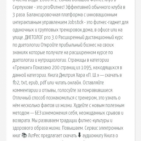
Серпухове - это proФитнес! Эффективней обычного клуба в
3 раза. Балансировочная платформа с инновационным
интерактивным управлением Jobstick - это фитнес-гаджет для
одиночных и групповых тренировок дома, в офисе или на
улице. ДИЕТОЛОГ pro 3.0 Расширенный дистанционный курс
по диетологии Откройте прибыльный бизнес на своих
знаниях которые получите на расширенном курсе по
диетологии и нутрициологии. Страницы в категории
«Тренинг» Показано 200 страниц из 1095, находящихся в
данной категории. Книга Дмитрия Хара «П. Ш.» — скачать в
fb2, txt, epub, pdf или читать онлайн. Оставляйте
комментарии и отзывы, голосуйте за понравившиеся.
Отличный способ познакомиться с тренером, это узнать о
нём несколько фактов из жизни. Худейте с новым полезным
методом — БЕЗ изнеможения себя, неожиданных срывов и
возврата. Мы развиваем традиции фитнес-культуры и
здорового образа жизни. Повышаем. Сервис электронных
книг 📚 ЛитРес предлагает скачать 🠳 аудиокнигу Книга о