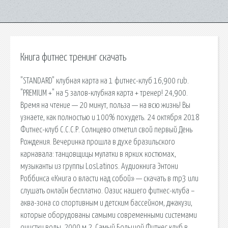
Книга фитнес тренинг скачать
"STANDARD" клубная карта на 1 фитнес-клуб 16,900 rub.
"PREMIUM +" на 5 залов-клубная карта + тренер! 24,900.
Время на чтение — 20 минут, польза — на всю жизнь! Вы
узнаете, как полностью и 100% похудеть. 24 октября 2018
Фитнес-клуб С.С.С.Р. Солнцево отметил свой первый День
Рождения. Вечеринка прошла в духе бразильского
карнавала: танцовщицы мулатки в ярких костюмах,
музыканты из группы LosLatinos. Аудиокнига Энтони
Роббинса «Книга о власти над собой» — скачать в mp3 или
слушать онлайн бесплатно. Оазис нашего фитнес-клуба –
аква-зона со спортивным и детским бассейном, джакузи,
которые оборудованы самыми современными системами
очистки воды. 2000 м 2. Самый Большой Фитнес клуб в