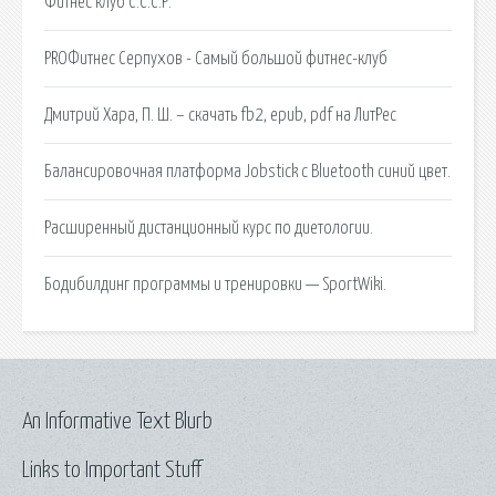
Фитнес клуб С.С.С.Р.
PROФитнес Серпухов - Самый большой фитнес-клуб
Дмитрий Хара, П. Ш. – скачать fb2, epub, pdf на ЛитРес
Балансировочная платформа Jobstick с Bluetooth синий цвет.
Расширенный дистанционный курс по диетологии.
Бодибилдинг программы и тренировки — SportWiki.
An Informative Text Blurb
Links to Important Stuff