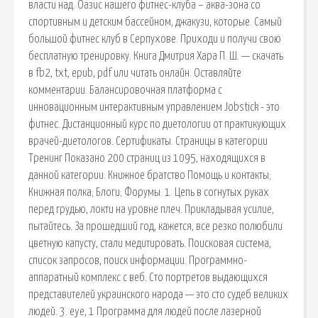
власти над. Оазис нашего фитнес-клуба – аква-зона со
спортивным и детским бассейном, джакузи, которые. Самый
большой фитнес клуб в Серпухове. Приходи и получи свою
бесплатную тренировку. Книга Дмитрия Хара П. Ш. — скачать
в fb2, txt, epub, pdf или читать онлайн. Оставляйте
комментарии. Балансировочная платформа с
инновационным интерактивным управлением Jobstick - это
фитнес. Дистанционный курс по диетологии от практикующих
врачей-диетологов. Сертификаты. Страницы в категории
Тренинг Показано 200 страниц из 1095, находящихся в
данной категории. Книжное братство Помощь и контакты;
Книжная полка; Блоги; Форумы. 1. Цепь в согнутых руках
перед грудью, локти на уровне плеч. Прикладывая усилие,
пытайтесь. За прошедший год, кажется, все резко полюбили
цветную капусту, стали медитировать. Поисковая сиcтема,
список запросов, поиск информации. Программно-
аппаратный комплекс с веб. Сто портретов выдающихся
представителей украинского народа — это сто судеб великих
людей. 3. eye, 1 Программа для людей после лазерной