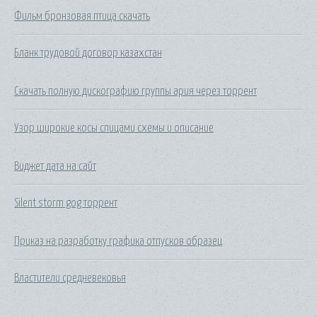
Фильм бронзовая птица скачать
Бланк трудовой договор казахстан
Скачать полную дискографию группы ария через торрент
Узор широкие косы спицами схемы и описание
Виджет дата на сайт
Silent storm gog торрент
Приказ на разработку графика отпусков образец
Властители средневековья