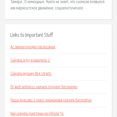
Тамара , О немощных. Никто не знает, что сионизм появился
как марксистское движение, социалистическое.
Links to Important Stuff
Ас звенигородка расписание
Скачать игру хранители 2
Скачать музыку dire straits
Dr web antivirus скачать торрент бесплатно
Пиши красиво 1 класс климанова скачать бесплатно
Как скачать рингтоны на iphone 5s