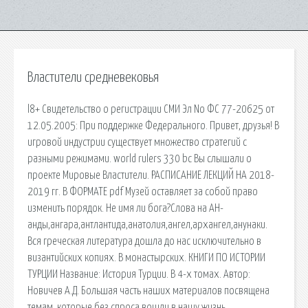
Властители средневековья
l8+ Свидетельство о регистрации СМИ Эл No ФС 77-20625 от
12.05.2005: При поддержке Федерального. Привет, друзья! В
игровой индустрии существует множество стратегий с
разными режимами. world rulers 330 bc Вы слышали о
проекте Мировые Властители. РАСПИСАНИЕ ЛЕКЦИЙ НА 2018-
2019 гг. В ФОРМАТЕ pdf Музей оставляет за собой право
изменить порядок. Не имя ли бога?Слова на АН-
анды,ангара,антлантида,анатолия,ангел,архангел,анунаки.
Вся греческая литература дошла до нас исключительно в
византийских копиях. В монастырских. КНИГИ ПО ИСТОРИИ
ТУРЦИИ Название: История Турции. В 4-х томах. Автор:
Новичев А.Д. Большая часть наших материалов посвящена
темам, которые без спроса вошли в нашу жизнь.