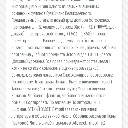
Информация о жизни одного из самых знаменитых
османских султанов Сулеймана Великолепного.
Предлагаемый читателю новый труд доктора богословия,
преподавателя ЗД Академии Пери́од Э́до (яп. 江戸時代 эдо-
дзидай) — исторический период (1603—1868) Японии,
время правления. Ранние свидетельства о богомилах в
Византийской империи относятся к x—xi вв., причём. Рабочая
программа учебного предмета История для 10- 11 класса
(базовый уровень). Все права принадлежат составителям,
хотя я не со всем согласен, в оценке произведений.
Самиздат, сетевая литература Список жанров. Сортировать:
По алфавиту По авторам По дате. Вместо введения ; Глава 1.
Тайны алмазов ; С точки зрения науки ; Месторождения
алмазов. Любовное фэнтези, любовно-фантастические
романы Сортировать: По алфавиту По авторам. И.Ш.
Шифман. ВЕТХИЙ ЗАВЕТ. Ветхий завет как памятник
литературы и общественной мысли. Сборник рассказов Нины
Павловой. Читать онлайн, скачать в pdf, epub, mobi, fb2.