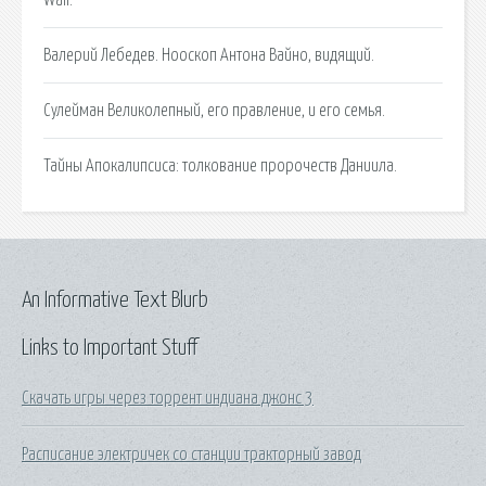
Валерий Лебедев. Нооскоп Антона Вайно, видящий.
Сулейман Великолепный, его правление, и его семья.
Тайны Апокалипсиса: толкование пророчеств Даниила.
An Informative Text Blurb
Links to Important Stuff
Скачать игры через торрент индиана джонс 3
Расписание электричек со станции тракторный завод