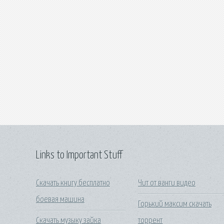
Links to Important Stuff
Скачать книгу бесплатно
Чит от ванги видео
боевая машина
Горький максим скачать
Скачать музыку зайка
торрент