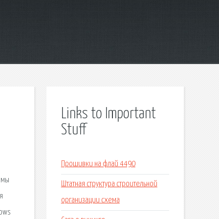
Links to Important
Stuff
Прошивки на флай 4490
емы
Штатная структура строительной
я
организации схема
dows