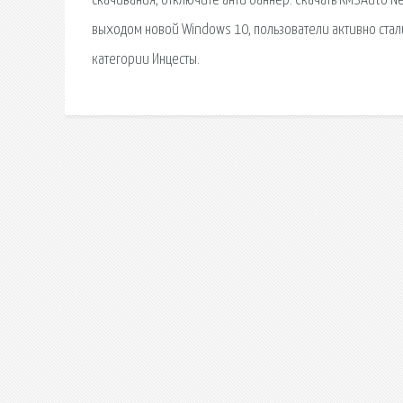
скачивания, отключите анти баннер. Скачать KMSAuto Ne
выходом новой Windows 10, пользователи активно стали. 
категории Инцесты.