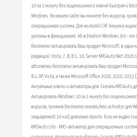
10 за 1 минуту без лицензионного ключа! Быстрая и бес
Windows. На нашем сайте вы можете без вирусов, троян
операционная система. Для жителей СНГ покупка лицен
урезаны в функционале. All activation Windows 9.0 - э
бесплатно активировать Ваш продукт Microsoft, в один 
редакций: Vista, 7, 8, 8.1, 10, Server KMSAuto Net 2016
абсолютно бесплатно активировать Ваш продукт Microsof
8.1, XP, Vista, а также Microsoft Office 2016, 2010, 201
Актуальные ключи и активаторы для. Скачать KMSAuto д
Активировать Windows 10 за 1 минуту без лицензионног
вирусов, троянов бесплатно скачать kms activator для
защищенной 10-кой довольно просто. Если не видно ссыл
KMSAuto Lite - KMS-активатор для операционных систем Wi