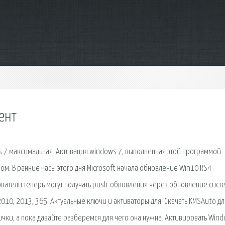
ент
 7 максимальная. Активация windows 7, выполненная этой программой
м. В ранние часы этого дня Microsoft начала обновление Win10 RS4
зователи теперь могут получать push-обновления через обновление сист
010, 2013, 365. Актуальные ключи и активаторы для. Скачать KMSAuto дл
чки, а пока давайте разберемся для чего она нужна. Активировать Win