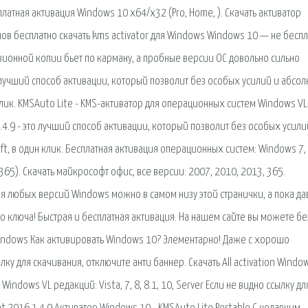
платная активация Windows 10 x64/x32 (Pro, Home, ). Скачать активатор
ов бесплатно скачать kms activator для Windows Windows 10 — не беспл
зионной копии бьет по карману, а пробные версии ОС довольно сильно
то лучший способ активации, который позволит без особых усилий и абсо
клик. KMSAuto Lite - KMS-активатор для операционных систем Windows VL
 1.4.9 - это лучший способ активации, который позволит без особых усили
t, в один клик. Бесплатная активация операционных систем: Windows 7, 
3 (365). Скачать майкрософт офис, все версии: 2007, 2010, 2013, 365.
ля любых версий Windows можно в самом низу этой странички, а пока да
о ключа! Быстрая и бесплатная активация. На нашем сайте вы можете бе
 Windows Как активировать Windows 10? Элементарно! Даже с хорошо
ку для скачивания, отключите анти баннер. Скачать All activation Windo
ndows VL редакций: Vista, 7, 8, 8.1, 10, Server Если не видно ссылку дл