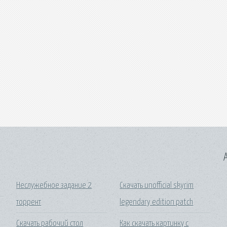
A
Неслужебное задание 2
Скачать unofficial skyrim
торрент
legendary edition patch
Скачать рабочий стол
Как скачать картинку с