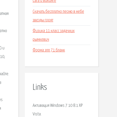
Сага о викинге
Скачать бесплатно песню в небе
атная
звезды горят
Физика 11 класс задачник
лютно
рымкевич
й и
Форма зпп 71 бланк
10,
вайте.
з
Links
ws
Активация Windows 7 10 8.1 XP
я
Vista.