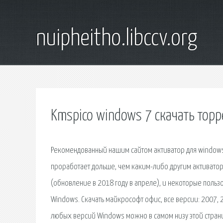
nuipheitho.libccv.org
Kmspico windows 7 скачать торр
Рекомендованный нашим сайтом активатор для windows
проработает дольше, чем каким-либо другим активаторо
(обновление в 2018 году в апреле), и некоторые поль
Windows. Скачать майкрософт офис, все версии: 2007, 2
любых версий Windows можно в самом низу этой страни