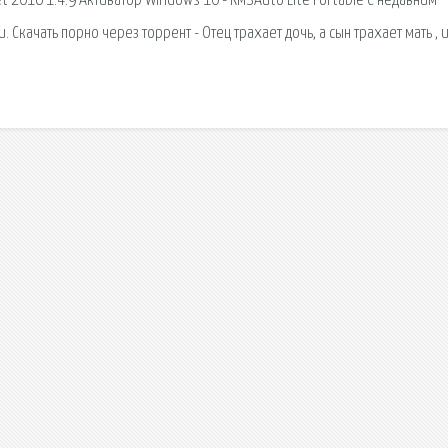
t 2016 1.4.9 Активатор Windows 10 - KMSAuto Lite Portable С недавним
Скачать порно через торрент - Отец трахает дочь, а сын трахает мать , 