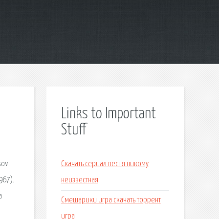
Links to Important
Stuff
ov.
Скачать сериал песня никому
967).
неизвестная
а
Смешарики игра скачать торрент
игра