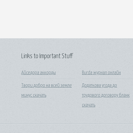
Links to Important Stuff
Айседора аккорды
Burda журнал онлайн
Твори добро на всей земле
Додаткова угода до
минус скачать
трудового договору бланк
скачать