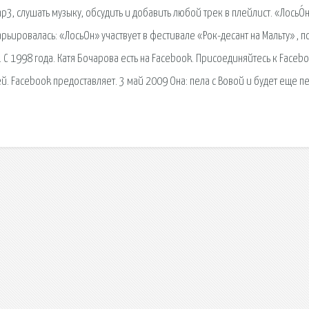
3, слушать музыку, обсудить и добавить любой трек в плейлист. «ЛосьО́
ьировалась: «ЛосьОн» участвует в фестивале «Рок-десант на Мальту» , п
 С 1998 года. Катя Бочарова есть на Facebook. Присоединяйтесь к Facebo
й. Facebook предоставляет. 3 май 2009 Она: пела с Вовой и будет еще пе