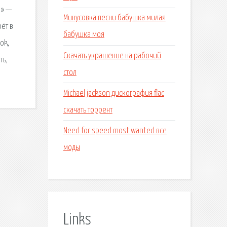
н» —
Минусовка песни бабушка милая
оёт в
бабушка моя
ok,
Скачать украшение на рабочий
ть,
стол
Michael jackson дискография flac
скачать торрент
Need for speed most wanted все
моды
Links