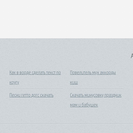
A
Как в ворде сделать текст по
Повелитель мух аккорды
кругу
киш
Песни гетто догс скачать
Скачать минусовку праздник
мам и бабушек