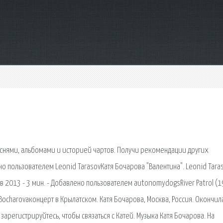
еснями, альбомами и историей чартов. Получи рекомендации других
но пользователем Leonid TarasovКатя Бочарова "Валентина". Leonid Taras
ев 2013 - 3 мин. - Добавлено пользователем autonomydogsRiver Patrol (1
Bocharovaконцерт в Крылатском. Катя Бочарова, Москва, Россия. Окончил
арегистрируйтесь, чтобы связаться с Катей. Музыка Катя Бочарова. На