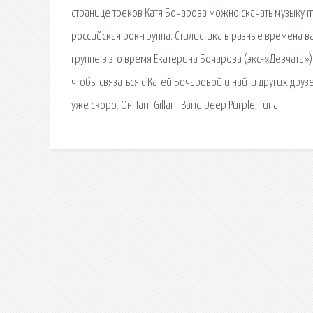
странице треков Катя Бочарова можно скачать музыку mp
российская рок-группа. Стилистика в разные времена вар
группе в это время Екатерина Бочарова (экс-«Девчата»).
чтобы связаться с Катей Бочаровой и найти других друзе
уже скоро. Он: Ian_Gillan_Band Deep Purple, типа.