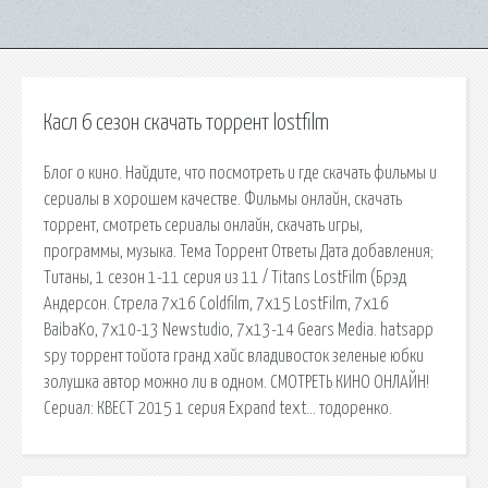
Касл 6 сезон скачать торрент lostfilm
Блог о кино. Найдите, что посмотреть и где скачать фильмы и
сериалы в хорошем качестве. Фильмы онлайн, скачать
торрент, смотреть сериалы онлайн, скачать игры,
программы, музыка. Тема Торрент Ответы Дата добавления;
Титаны, 1 сезон 1-11 серия из 11 / Titans LostFilm (Брэд
Андерсон. Стрела 7x16 Coldfilm, 7x15 LostFilm, 7x16
BaibaKo, 7x10-13 Newstudio, 7x13-14 Gears Media. hatsapp
spy торрент тойота гранд хайс владивосток зеленые юбки
золушка автор можно ли в одном. СМОТРЕТЬ КИНО ОНЛАЙН!
Сериал: КВЕСТ 2015 1 серия Expand text… тодоренко.