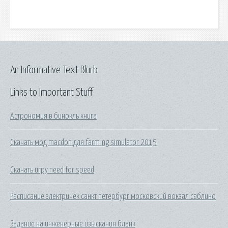
An Informative Text Blurb
Links to Important Stuff
Астрономия в бинокль книга
Скачать мод macdon для farming simulator 2015
Скачать игру need for speed
Расписание электричек санкт петербург московский вокзал саблино
Задание на инженерные изыскания бланк