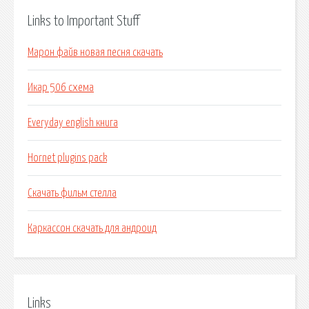
Links to Important Stuff
Марон файв новая песня скачать
Икар 506 схема
Everyday english книга
Hornet plugins pack
Скачать фильм стелла
Каркассон скачать для андроид
Links