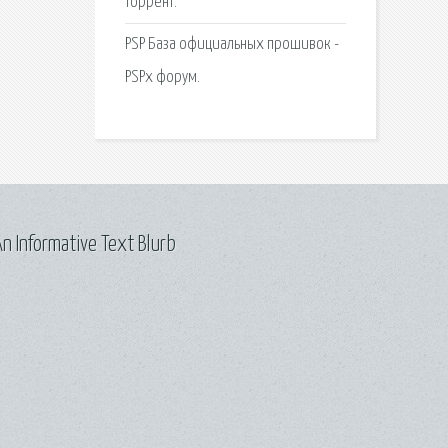
торрент.
PSP База официальных прошивок -
PSPx форум.
n Informative Text Blurb