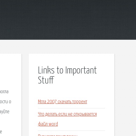
Links to Important
Stuff
могла
ости о
Мгла 2007 скачать торрент
вуйте
Что делать если не открывается
файл word
ые