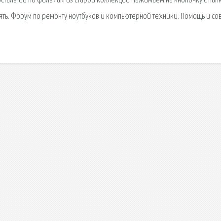
 ностальгии по фильмам из старой коллекции Нажимаем на кнопочку с пап
ять. Форум по ремонту ноутбуков и компьютерной техники. Помощь и со