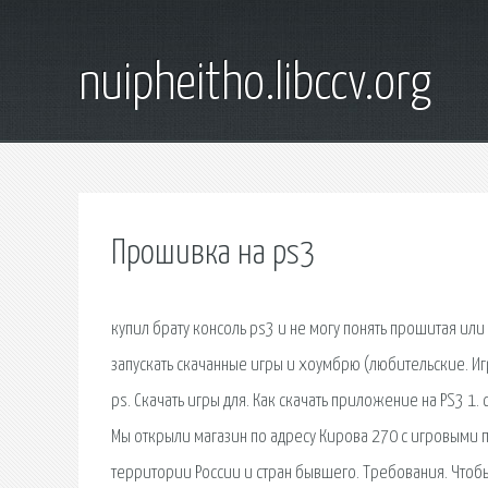
nuipheitho.libccv.org
Прошивка на ps3
купил брату консоль ps3 и не могу понять прошитая или
запускать скачанные игры и хоумбрю (любительские. Игр
ps. Скачать игры для. Как скачать приложение на PS3 1
Мы открыли магазин по адресу Кирова 270 с игровыми 
территории России и стран бывшего. Требования. Что