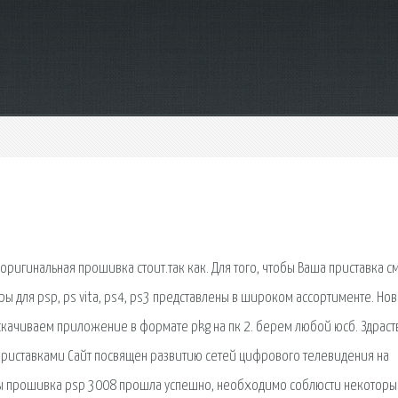
 оригинальная прошивка стоит.так как. Для того, чтобы Ваша приставка с
ы для psp, ps vita, ps4, ps3 представлены в широком ассортименте. Нов
. скачиваем приложение в формате pkg на пк 2. берем любой юсб. Здраст
приставками Сайт посвящен развитию сетей цифрового телевидения на
бы прошивка psp 3008 прошла успешно, необходимо соблюсти некотор