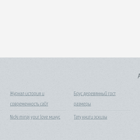
A
Журнал история и
Брус деревянный гост
современность сайт
размеры
Nicki minaj your love минус
Тату книги эскизы