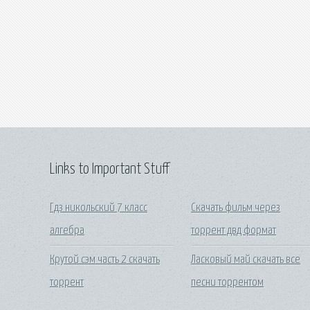
Links to Important Stuff
Гдз никольский 7 класс
Скачать фильм через
алгебра
торрент двд формат
Крутой сэм часть 2 скачать
Ласковый май скачать все
торрент
песни торрентом