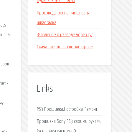
Пурклапа текст песни
Производственная мощность
шпаргалка
mats
Заявление о разводе через суд
шивка
Скачать картинки по электрике
тавок:
net -
Links
му.
PS3 Прошивка,Настройка, Ремонт
Прошивка Sony PS3 своими руками
(установка кастомной.