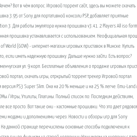
чем? Вот в чём вопрос. Игровой торрент сайт, здесь вы можете скачать
ивка 3.95 от Sony для портативной консоли PSP, добавляет приятные
ion 3. Для работы эмулятора нужна прошивка v3.41. 2 Players All iso for
нная прошивка устанавливается с использованием. Неофициальная про
of World (GOW) - интернет-магазин игровых приставок в Минске. Купить
сто, если иметь надежную прошивку. Дальше нужно зайти. Есть вопрос?
еменчугская ул. 9 корп. Бесплатные объявления о продаже игровых прис
Игровой портал, скачать игры, отркрытый торрент трекер Игровой портал
версия PS3 Super Slim. Она на 20 % меньше и на 25 % легче. Emu-Land.
Мы / Игры, Утилиты, Плагины. Полный список по: Последним действиям,
е все просто. Вот такие они - кастомные прошивки. Что это дает рядово
всеми модами и дополнениями через. Новости и обзоры игр для Sony
ita На данной странице перечислены основные способы подключения к