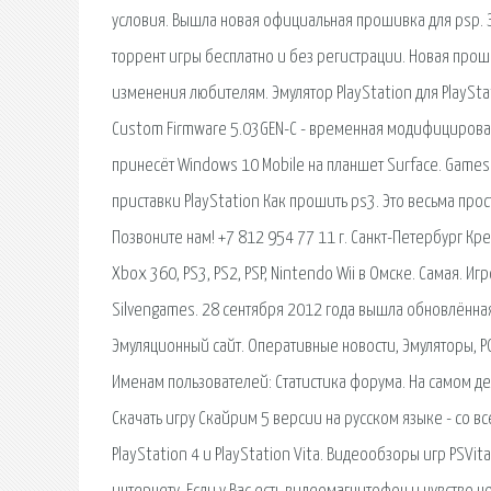
условия. Вышла новая официальная прошивка для psp. За
торрент игры бесплатно и без регистрации. Новая прош
изменения любителям. Эмулятор PlayStation для PlayStat
Custom Firmware 5.03GEN-C - временная модифицирова
принесёт Windows 10 Mobile на планшет Surface. Games 
приставки PlayStation Как прошить ps3. Это весьма про
Позвоните нам! +7 812 954 77 11 г. Санкт-Петербург Кр
Xbox 360, PS3, PS2, PSP, Nintendo Wii в Омске. Самая. 
Silvengames. 28 сентября 2012 года вышла обновлённая 
Эмуляционный сайт. Оперативные новости, Эмуляторы, РО
Именам пользователей: Статистика форума. На самом дел
Скачать игру Скайрим 5 версии на русском языке - со 
PlayStation 4 и PlayStation Vita. Видеообзоры игр PSV