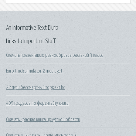
An Informative Text Blurb
Links to Important Stuff
Скачать презентацию разнообразие растений 3 класс
Euro truck simulator 2 mediaget
22 пули бессмертный торрент hd
405 градусов по фаренгейту книга
Скачать красная книга иркутской области
Скачать минус песни поднимись россия