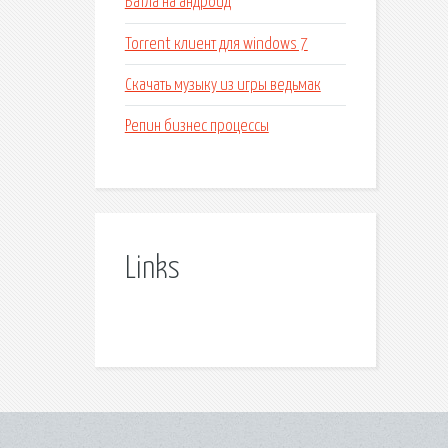
Батла на андроид
Torrent клиент для windows 7
Скачать музыку из игры ведьмак
Репин бизнес процессы
Links