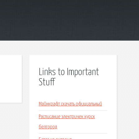
Links to Important
Stuff
Майнкрафт скачать официальный
Расписание электричек курск
белгород