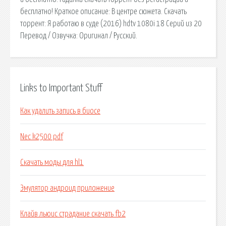
бесплатно! Краткое описание: В центре сюжета. Скачать
торрент: Я работаю в суде (2016) hdtv 1080i 18 Серий из 20
Перевод / Озвучка: Оригинал / Русский.
Links to Important Stuff
Как удалить запись в биосе
Nec k2500 pdf
Скачать моды для hl1
Эмулятор андроид приложение
Клайв льюис страдание скачать fb2