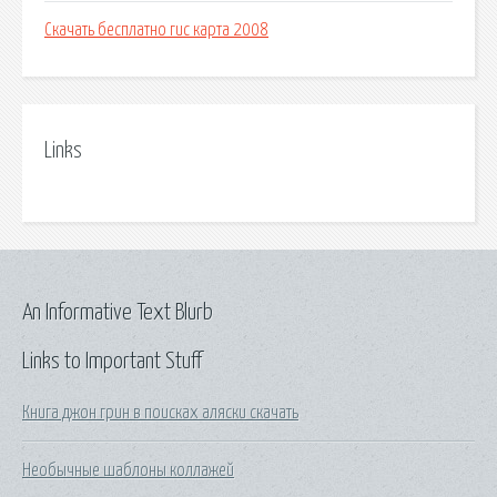
Скачать бесплатно гис карта 2008
Links
An Informative Text Blurb
Links to Important Stuff
Книга джон грин в поисках аляски скачать
Необычные шаблоны коллажей