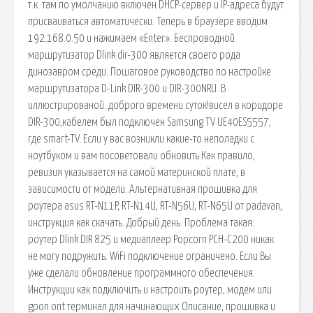
т.к. там по умолчанию включен DHCP-сервер и IP-адреса будут
присваиваться автоматически. Теперь в браузере вводим
192.168.0.50 и нажимаем «Enter». Беспроводной
маршрутизатор Dlink dir-300 является своего рода
динозавром среди. Пошаговое руководство по настройке
маршрутизатора D-Link DIR-300 и DIR-300NRU. В
иллюстрированой. доброго времени суток!висел в коридоре
DIR-300,кабелем был подключен Samsung TV UE40ES5557,
где smart-TV. Если у вас возникли какие-то неполадки с
ноутбуком и вам посоветовали обновить Как правило,
ревизия указывается на самой материнской плате, в
зависимости от модели. Альтернативная прошивка для
роутера asus RT-N11P, RT-N14U, RT-N56U, RT-N65U от padavan,
инструкция как скачать. Добрый день. Проблема такая:
роутер Dlink DIR 825 и медиаплеер Popcorn PCH-C200 никак
не могу подружить. WiFi подключение ограничено. Если Вы
уже сделали обновление программного обеспечения.
Инструкции как подключить и настроить роутер, модем или
gpon ont терминал для начинающих Описание, прошивка и