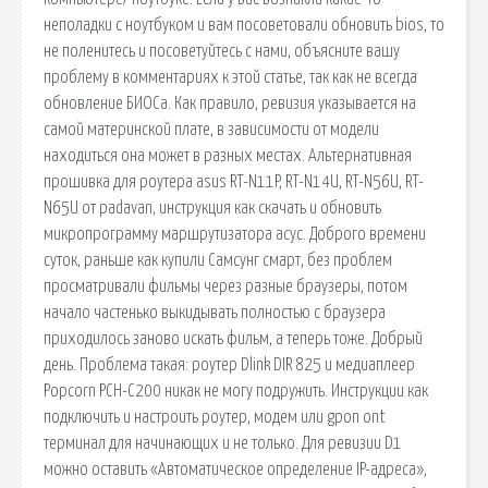
неполадки с ноутбуком и вам посоветовали обновить bios, то
не поленитесь и посоветуйтесь с нами, объясните вашу
проблему в комментариях к этой статье, так как не всегда
обновление БИОСа. Как правило, ревизия указывается на
самой материнской плате, в зависимости от модели
находиться она может в разных местах. Альтернативная
прошивка для роутера asus RT-N11P, RT-N14U, RT-N56U, RT-
N65U от padavan, инструкция как скачать и обновить
микропрограмму маршрутизатора асус. Доброго времени
суток, раньше как купили Самсунг смарт, без проблем
просматривали фильмы через разные браузеры, потом
начало частенько выкидывать полностью с браузера
приходилось заново искать фильм, а теперь тоже. Добрый
день. Проблема такая: роутер Dlink DIR 825 и медиаплеер
Popcorn PCH-C200 никак не могу подружить. Инструкции как
подключить и настроить роутер, модем или gpon ont
терминал для начинающих и не только. Для ревизии D1
можно оставить «Автоматическое определение IP-адреса»,