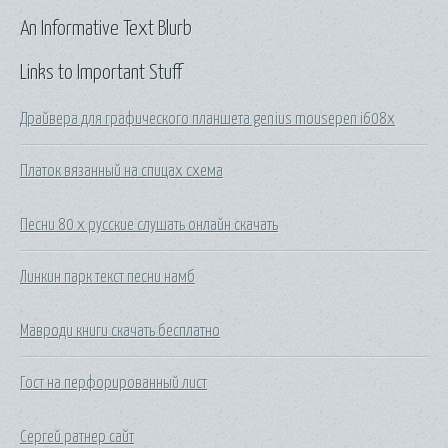
An Informative Text Blurb
Links to Important Stuff
Драйвера для графического планшета genius mousepen i608x
Платок вязанный на спицах схема
Песни 80 х русские слушать онлайн скачать
Линкин парк текст песни намб
Мавроди книги скачать бесплатно
Гост на перфорированный лист
Сергей ратнер сайт