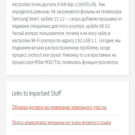
настройка точки доступа d-link dap-1360/b1/d1. Как
определить ревизию. Не загружаются фильмы на телевизоре
Samsung Smart. update 23.12 — скоро добавлю прошивку от
падавана специально для этого роутера. update 06.02.
Частый вопрос пользователя: почему я не могу зайти в
настройки Wi-Fi роутера по адресу 192.168.1.1. Сегодня, мы
поднимем весьма распространенную проблему, когда
процесс svchost.exe грузит. Наконец-то и в приставках на
процессоре MStar MSD7T01 появилась функция просмотра.
Links to Important Stuff
Образец договор на межевание земельного участка
Педро альмодовар женщины на грани нервного срыва