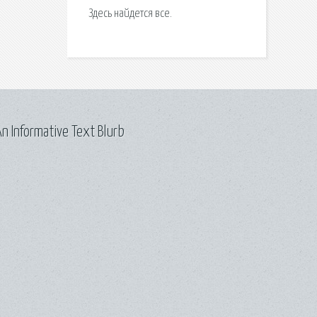
Здесь найдется все.
n Informative Text Blurb