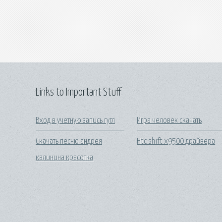
Links to Important Stuff
Вход в учетную запись гугл
Игра человек скачать
Скачать песню андрея
Htc shift x9500 драйвера
калинина красотка