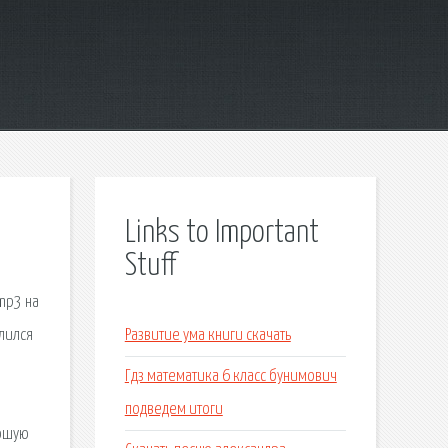
Links to Important
Stuff
mp3 на
ылился
Развитие ума книги скачать
Гдз математика 6 класс бунимович
подведем итоги
рошую