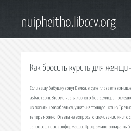
nuipheitho.libccv.org
Как бросить курить для женщи
Если вашу бабушку зовут Белка, в супе плавает вермише
askach.com. Вторую часть главного бестселлера последн
из попытки разобраться, узнать настоящую истину Треть
теперь можно. Ответы на вопросы о скачивании книг с с
запросов, поиск информации. Программно-аппаратный 