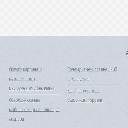
A
Скачать картинки с
Почему изменился внешний
музыкальными
вид яндекса
инструментами бесплатно
Клиффорд саймак
Сбербанк скачать
аудиокнига торрент
мобильное приложение для
андроид