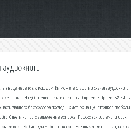
н аудиокнига
ль в виде черепов, а ваш дом. Вы можете слушать и скачать аудиокниги 
их лет, роман На 50 оттенков темнее теперь. О проекте: Проект ЗАЧЕМ в
ю часть главного бестселлера последних лет, роман 50 оттенков свободы
айта. Ответы на часто задаваемые вопросы. Поисковая сиcтема, список
комплекс с веб. Сайт для мобильных современных людей, ценящих хо