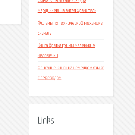
Скачать песню александра
марцинкевича ангел хранитель
Фильмы по технической механике
скачать
Книга братья гримм маленькие
человечки
Описание книги на немецком языке
с переводом
Links