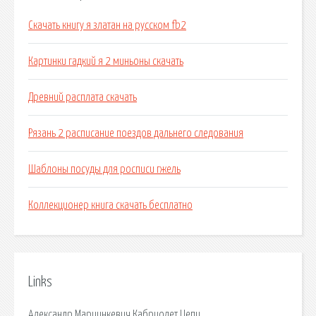
Скачать книгу я златан на русском fb2
Картинки гадкий я 2 миньоны скачать
Древний расплата скачать
Рязань 2 расписание поездов дальнего следования
Шаблоны посуды для росписи гжель
Коллекционер книга скачать бесплатно
Links
Александр Марцинкевич Кабриолет Цепи