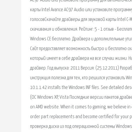
AC97 Audio или установите программу для автоматичес
карты Intel Avance AC97 Audio или установите программ
голосовСкачайте драйверы для звуковой карты Intel C-
скачивания и обновления. Рейтинг: 5 - 1 отзыв - Бесплат
Windows CE бесплатно. Драйвера и дополнительные утили
Сайт предоставляет возможность быстро и бесплатно с
который имеет в себе драйвера на все случаи жизни. 
драйвер. Год выпуска: 2011 Версия: (25.12.2011) Разрабо
инструкция полезна для тех, кто решился установить Window
10.1.1.42 installs the Windows INF files. See detailed
(ОС Windows XP, Vista Последние версии пакетов драйвер
on AMD website. When it comes to gaming, we believe in 
order part replacements and become certified for your p
проверка диска из под операционной системы Windows 