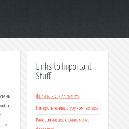
Links to Important
Stuff
истемы
Фильмы 2013 hd скачать
лужбы
Измерить температуру компьютера
т
Валерия часики скачать минус
 вам