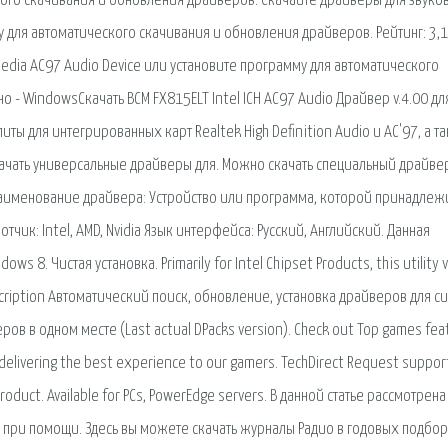
кого скачивания и обновления драйверов. Скачайте драйверы для звуко
у для автоматического скачивания и обновления драйверов. Рейтинг: 3,1
Media AC97 Audio Device или установите программу для автоматического
но - WindowsСкачать BCM FX815ELT Intel ICH AC97 Audio Драйвер v.4.00 дл
ты для интегрированных карт Realtek High Definition Audio и AC'97, а т
качать универсальные драйверы для. Можно скачать специальный драйвер
Наименование драйвера: Устройство или программа, которой принадлеж
тчик: Intel, AMD, Nvidia Язык интерфейса: Русский, Английский. Данная
s 8. Чистая установка. Primarily for Intel Chipset Products, this utility 
 description Автоматический поиск, обновление, установка драйверов для с
ов в одном месте (Last actual DPacks version). Check out Top games fea
delivering the best experience to our gamers. TechDirect Request suppor
roduct. Available for PCs, PowerEdge servers. В данной статье рассмотрена
при помощи. Здесь вы можете скачать журналы Радио в годовых подбор