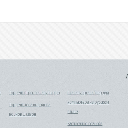
A
a
Торрент игры скачать быстро
Скачать органайзер для
компьютера на русском
Торрент зена королева
языке
воинов 1 сезон
Расписание сеансов