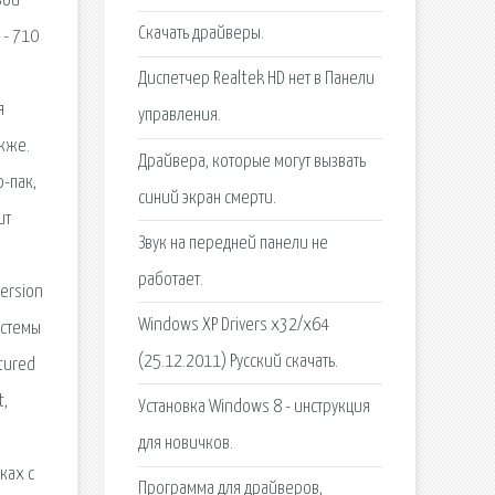
вой
Скачать драйверы.
 - 710
Диспетчер Realtek HD нет в Панели
я
управления.
акже.
Драйвера, которые могут вызвать
-пак,
синий экран смерти.
ит
Звук на передней панели не
работает.
version
Windows XP Drivers x32/x64
истемы
(25.12.2011) Русский скачать.
tured
t,
Установка Windows 8 - инструкция
для новичков.
ках с
Программа для драйверов,