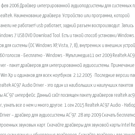
 28 фев 2006 Драйвер интегрированной аудиоподсистемы для системных п
 Realtek. Наименование драйвера: Устройство или программа, которой
анели не работает! usb работает, задний разъем воспроизводит. Запись
ndows 7 USB DVD Download Tool. Есть и такой способ установки Windows.
 для системы (ОС Windows XP, Vista, 7, 8), внутренних и внешних устрой
360 голосов - Бесплатно - Windows - Мультимедиа11 окт 2009 Realtek AC9
7 Driver - пакет драйверов для интегрированной аудиосистемы. Примечание
я Win Xp и одинаков для всех ноутбуков. 2.12.2005 · Последние версии п
Realtek AC97 Audio Driver - это один из наибольших и наилучших пакетов
 AC'97 интерфейс. Данный сайт посвящен пакету драйверов realtek ac9
, узнать все о нем и много другое. 1 сен 2015 Realtek AC97 Audio - Набо
Driver – драйвер для аудиосистемы AC'97. 28 апр 2009 Скачать бесплатн
строенных звуковых карт. Скачайте драйверы для звуковой карты Intel Re