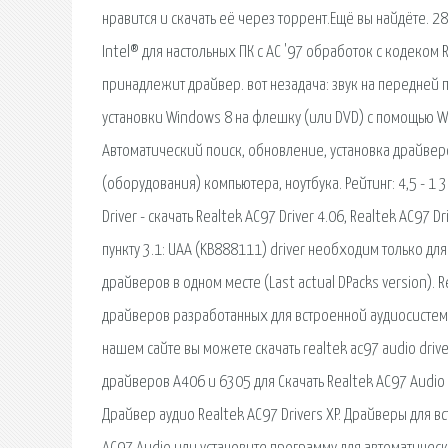
нравится и скачать её через торрент.Ещё вы найдёте.
Intel® для настольных ПК с AC '97 обработок с кодеком
принадлежит драйвер. вот незадача: звук на передней п
установки Windows 8 на флешку (или DVD) с помощью Wi
Автоматический поиск, обновление, установка драйверов
(оборудования) компьютера, ноутбука. Рейтинг: 4,5 - 1 
Driver - скачать Realtek AC97 Driver 4.06, Realtek AC9
пункту 3.1: UAA (KB888111) driver необходим только дл
драйверов в одном месте (Last actual DPacks version). 
драйверов разработанных для встроенной аудиосистемы
нашем сайте вы можете скачать realtek ac97 audio driver
драйверов A406 и 6305 для Скачать Realtek AC97 Audio 
Драйвер аудио Realtek AC97 Drivers XP. Драйверы для в