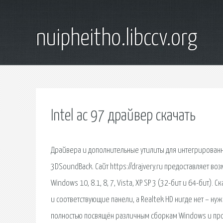
nuipheitho.libccv.org
Intel ac 97 драйвер скачать
Драйвера и дополнительные утилиты для интегрированных 
3DSoundBack. Сайт https://drajvery.ru предоставляет 
Windows 10, 8.1, 8, 7, Vista, XP SP 3 (32-бит и 64-бит)
и соответствующие панели, а Realtek HD нигде нет – ну
полностью посвящён различным сборкам Windows и прог