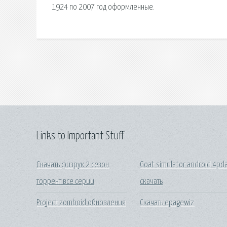
1924 по 2007 год оформленные.
Links to Important Stuff
Скачать физрук 2 сезон
Goat simulator android 4pd
торрент все серии
скачать
Project zomboid обновления
Скачать epagewiz