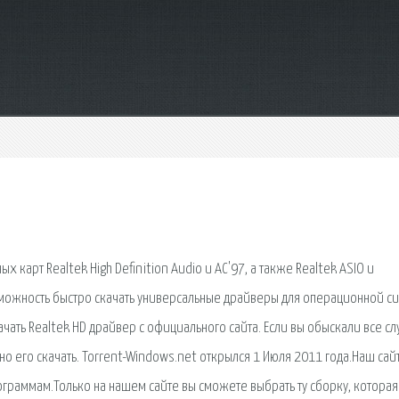
карт Realtek High Definition Audio и AC'97, а также Realtek ASIO и
возможность быстро скачать универсальные драйверы для операционной с
. Скачать Realtek HD драйвер с официального сайта. Если вы обыскали все с
жно его скачать. Torrent-Windows.net открылся 1 Июля 2011 года.Наш сай
раммам.Только на нашем сайте вы сможете выбрать ту сборку, которая