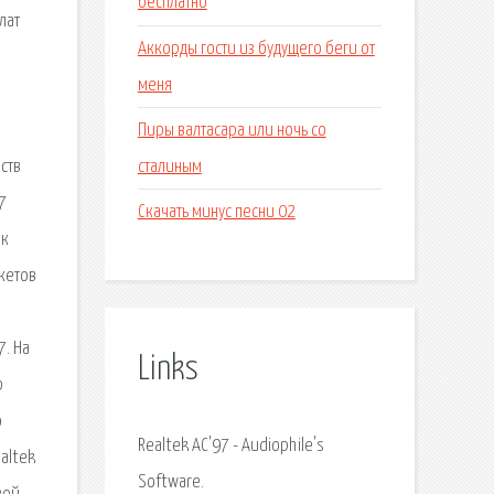
бесплатно
лат
Аккорды гости из будущего беги от
меня
Пиры валтасара или ночь со
сталиным
ств
7
Скачать минус песни 02
 к
акетов
7. На
Links
р
о
Realtek AC'97 - Audiophile's
altek
Software.