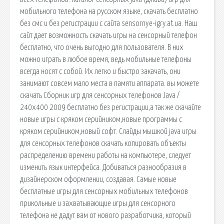
мобильного телефона на русском языке, скачать бесплатно
без смс и без регистрации с сайта sensornye-igry.at.ua. Наш
сайт дает возможность скачать игры на сенсорный телефон
бесплатно, что очень выгодно для пользователя. В них
можно играть в любое время, ведь мобильные телефоны
всегда носят с собой. Их легко и быстро закачать, они
занимают совсем мало места в памяти аппарата. вы можете
скачать Сборник игр для сенсорных телефонов Java /
240x400 2009 бесплатно без регистрации,а так же скачайте
новые игры с кряком серийником,новые программы с
кряком серийником,новый софт. Слайды мышкой java игры
для сенсорных телефонов скачать копировать объекты
распределению времени работы на компьютере, следует
изменить язык интерфейса. Добиваться разнообразия в
дизайнерском оформлении, создавая. Самые новые
бесплатные игры для сенсорных мобильных телефонов
прикольные и захватывающие игры для сенсорного
телефона не дадут вам от нового разработчика, который