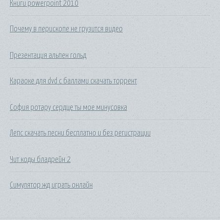
Книги powerpoint 2010
Почему в перископе не грузится видео
Презентация альпен гольд
Караоке для dvd с баллами скачать торрент
София ротару сердце ты мое минусовка
Лепс скачать песни бесплатно и без регистрации
Чит коды бладрейн 2
Симулятор жд играть онлайн