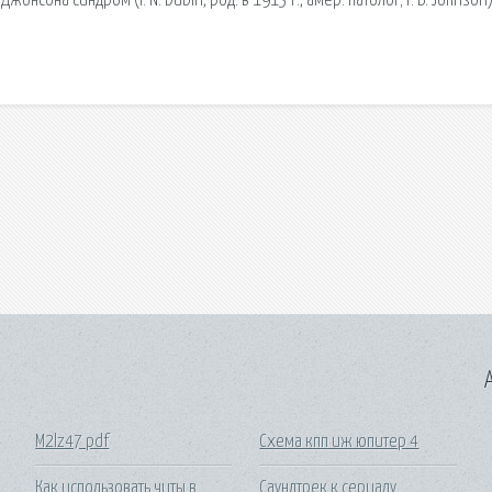
нсона синдром (I. N. Dubin, род. в 1913 г., амер. патолог; F. В. Johnson) 
A
M2lz47 pdf
Схема кпп иж юпитер 4
Как использовать читы в
Саундтрек к сериалу