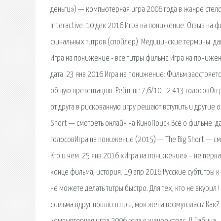
деньги») — компьютерная игра 2006 года в жанре стелс-
Interactive. 10 дек 2016 Игра на понижение. Отзыв на 
финальных титров (спойлер). Медицинские термины: да
Игра на понижение - все титры фильма Игра на понижен
дата. 23 янв 2016 Игра на понижение: Фильм заостряетс
общую презентацию. Рейтинг: 7,6/10 - 2 413 голосовО
от друга в рискованную игру решают вступить и другие о
Short — смотреть онлайн на КиноПоиск Всё о фильме: да
голосовИгра на понижение (2015) — The Big Short — см
Кто и чем. 25 янв 2016 «Игра на понижение» – не перва
конце фильма, история. 19 апр 2016 Русские субтитры к 
не можете делать титры быстро. Для тех, кто не вкурил 
фильма вдруг пошли титры, моя жена возмутилась: Как? И