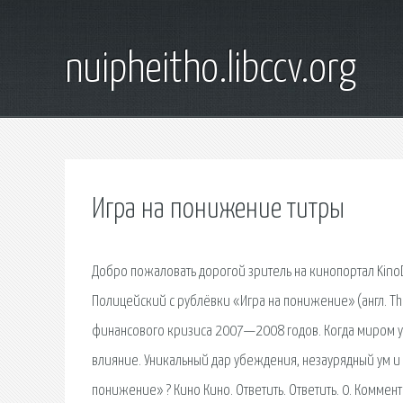
nuipheitho.libccv.org
Игра на понижение титры
Добро пожаловать дорогой зритель на кинопортал Kino
Полицейский с рублёвки «Игра на понижение» (англ. T
финансового кризиса 2007—2008 годов. Когда миром уп
влияние. Уникальный дар убеждения, незаурядный ум и
понижение» ? Кино Кино. Ответить. Ответить. 0. Коммент