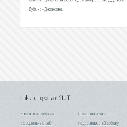
компьютерная игра 2006 года в жанре стелс. Д Дабина - Джо
Дубина - Джонсона.
Links to Important Stuff
Биофизика журнал
Полякова человек
официальный сайт
подаривший ей собаку