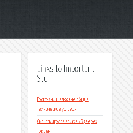
Links to Important
Stuff
Гост ткани шелковые общие
технические условия
Скачать игру cs source v83 через
ые
торрент