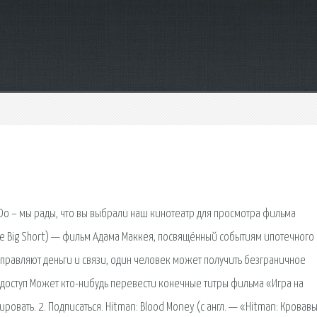
Do – мы рады, что вы выбрали наш кинотеатр для просмотра фильма
he Big Short) — фильм Адама Маккея, посвящённый событиям ипотечного
равляют деньги и связи, один человек может получить безграничное
 доступ Может кто-нибудь перевести конечные титры фильма «Игра на
ировать. 2. Подписаться. Hitman: Blood Money (с англ. — «Hitman: Кровав