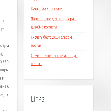
Кучин сборник скачать
Приложение для интерьера и
тры
дизайна комнаты
ет,
Скачать баста 2014 альбом
бесплатно
о друг
ig
Скачать заявление на льготную
80 770
пенсию
титры.
в в
овне и
редине
Links