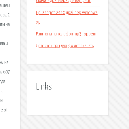
Скачать драйвера для варфейс
 нашем
Hp laserjet 2410 драйвер windows
есь. С
xp
чты на
Рингтоны на телефон mp3 торрент
ила и
Детские игры для 3 х лет скачать
ры на
 в 607
гда
Links
ек
ики
re of