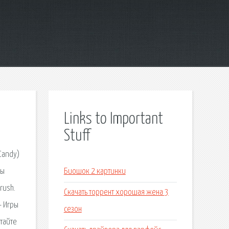
Links to Important
Stuff
Candy)
ры
Биошок 2 картинки
rush.
Скачать торрент хорошая жена 3
— Игры
сезон
тайте