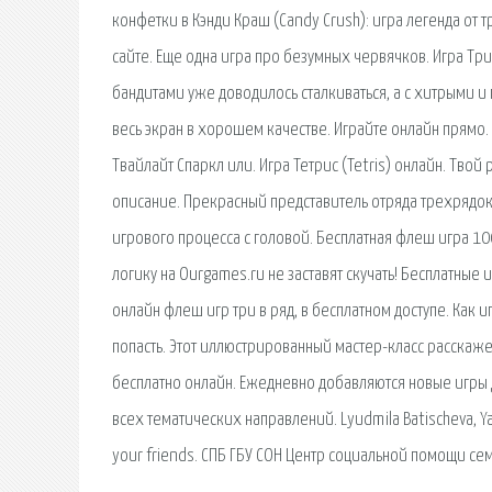
конфетки в Кэнди Краш (Candy Crush): игра легенда от т
сайте. Еще одна игра про безумных червячков. Игра Три 
бандитами уже доводилось сталкиваться, а с хитрыми и
весь экран в хорошем качестве. Играйте онлайн прямо.
Твайлайт Спаркл или. Игра Тетрис (Tetris) онлайн. Твой
описание. Прекрасный представитель отряда трехрядок 
игрового процесса с головой. Бесплатная флеш игра 10
логику на Ourgames.ru не заставят скучать! Бесплатные и
онлайн флеш игр три в ряд, в бесплатном доступе. Как 
попасть. Этот иллюстрированный мастер-класс расскаже
бесплатно онлайн. Ежедневно добавляются новые игры д
всех тематических направлений. Lyudmila Batischeva, Yaro
your friends. СПБ ГБУ СОН Центр социальной помощи се