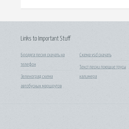
Links to Important Stuff
Бродяга песня скачать на
Схема vsd скачать
телефон
Текст песни поющие трусы
Зеленоград схема
калимера
автобусных маршрутов