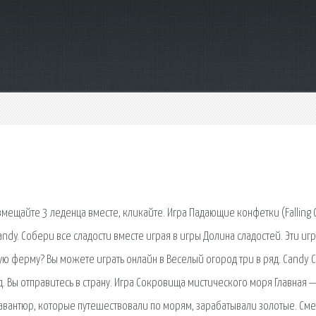
вмещайте 3 леденца вместе, кликайте. Игра Падающие конфетки (Falling 
Candy. Собери все сладости вместе играя в игры Долина сладостей. Эти иг
ую ферму? Вы можете играть онлайн в Веселый огород три в ряд. Candy C
д. Вы отправитесь в страну. Игра Сокровища мистического моря Главная 
авантюр, которые путешествовали по морям, зарабатывали золотые. Сме