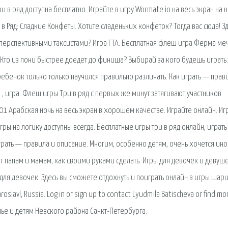
ри в ряд доступна бесплатно. Играйте в игру Wormate io на весь экран на
в Ряд: Сладкие Конфеты. Хотите сладеньких конфеток? Тогда вас сюда! Зд
 перспективными таксистами? Игра ГТА. Бесплатная флеш игра Ферма ме
 Кто из пони быстрее доедет до финиша? Выбирай за кого будешь играть:
 ребенок только только научился правильно различать. Как играть — прав
, игра. Флеш игры Три в ряд с первых же минут затягивают участников
01 Арабская ночь на весь экран в хорошем качестве. Играйте онлайн. Иг
гры на логику доступны всегда. Бесплатные игры три в ряд онлайн, играть
играть — правила и описание. Многим, особенно детям, очень хочется ино
т папам и мамам, как своими руками сделать. Игры для девочек и девуш
ля девочек. Здесь вы сможете отдохнуть и поиграть онлайн в игры шар
slavl, Russia. Log in or sign up to contact Lyudmila Batischeva or find mo
мье и детям Невского района Санкт-Петербурга.