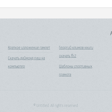
A
Краткое изложение гамлет
Георгий климов книги
скачать fb2
Скачать даймонд раш на
компьютер
Шаблоны спортивных
грамота
© Untitled. All rights reserved.