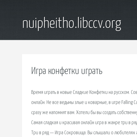
nuipheitho.libccv.org
Игра конфетки играть
Время играть в новые Сладкие Конфетки на русском. Со
онлайн. Не все ведьмы злые и коварные, в игре Falling 
сразу же напомнят вам. Хотели бы вы создать собственн
Самая сладкая и красивая онлайн игра в жанре три в ря
Три в ряд — Игра Сокровища. Вы слышали о любителях 