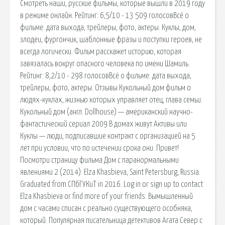
Смотреть наши, русские фильмы, которые вышли в 2019 году
в режиме онлайн. Рейтинг: 6,5/10 - 13 509 голосовВсё о
фильме: дата выхода, трейлеры, фото, актеры. Куклы, дом,
злодеи, фургончик, шаблонные фразы и поступки героев, не
всегда логически. Фильм расскажет историю, которая
завязалась вокруг опасного человека по имени Шамиль.
Рейтинг: 8,2/10 - 298 голосовВсё о фильме: дата выхода,
трейлеры, фото, актеры. Отзывы Кукольный дом фильм о
людях-куклах, жизнью которых управляет отец, глава семьи.
Кукольный дом (англ. Dollhouse) — американский научно-
фантастический сериал 2009 В домах живут Активы или
Куклы — люди, подписавшие контракт с организацией на 5
лет при условии, что по истечении срока они. Привет!
Посмотри страницу фильма Дом с паранормальными
явлениями 2 (2014). Elza Khasbieva, Saint Petersburg, Russia.
Graduated from СПбГУКиТ in 2016. Log in or sign up to contact
Elza Khasbieva or find more of your friends. Вымышленный
дом с часами списан с реально существующего особняка,
который. Популярная писательница детективов Агата Север с