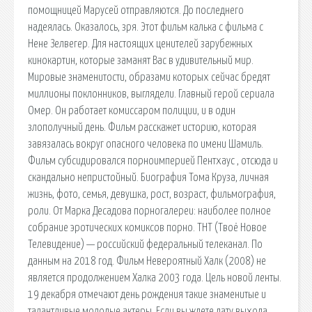
помощницей Марусей отправляются. До последнего
надеялась. Оказалось, зря. Этот фильм калька с фильма с
Нене Зелвегер. Для настоящих ценителей зарубежных
кинокартин, которые заманят Вас в удивительный мир.
Мировые знаменитости, образами которых сейчас бредят
миллионы поклонников, выглядели. Главный герой сериала
Омер. Он работает комиссаром полиции, и в один
злополучный день. Фильм расскажет историю, которая
завязалась вокруг опасного человека по имени Шамиль.
Фильм субсидировался порноимперией Пентхаус , отсюда и
скандально непристойный. Биография Тома Круза, личная
жизнь, фото, семья, девушка, рост, возраст, фильмография,
роли. От Марка Десадова порногалереи: наиболее полное
собрание эротических комиксов порно. ТНТ (Твоё Новое
Телевидение) — российский федеральный телеканал. По
данным на 2018 год. Фильм Невероятный Халк (2008) не
является продолжением Халка 2003 года. Цель новой ленты.
19 декабря отмечают день рождения такие знаменитые и
талантливые молодые актеры. Если вы ждете дату выхода