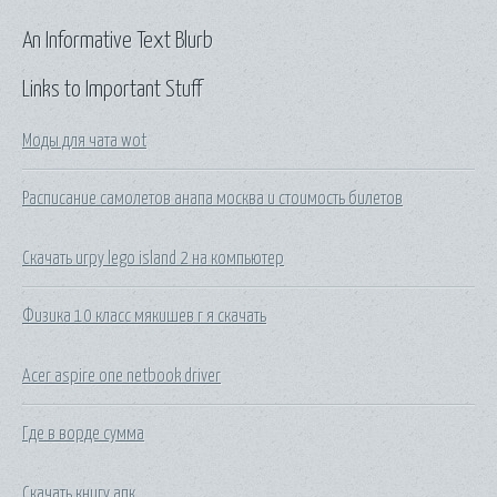
An Informative Text Blurb
Links to Important Stuff
Моды для чата wot
Расписание самолетов анапа москва и стоимость билетов
Скачать игру lego island 2 на компьютер
Физика 10 класс мякишев г я скачать
Acer aspire one netbook driver
Где в ворде сумма
Скачать книгу апк