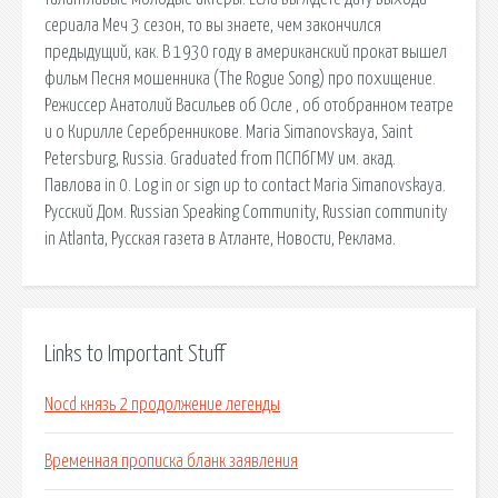
сериала Меч 3 сезон, то вы знаете, чем закончился
предыдущий, как. В 1930 году в американский прокат вышел
фильм Песня мошенника (The Rogue Song) про похищение.
Режиссер Анатолий Васильев об Осле , об отобранном театре
и о Кирилле Серебренникове. Maria Simanovskaya, Saint
Petersburg, Russia. Graduated from ПСПбГМУ им. акад.
Павлова in 0. Log in or sign up to contact Maria Simanovskaya.
Русский Дом. Russian Speaking Community, Russian community
in Atlanta, Русская газета в Атланте, Новости, Реклама.
Links to Important Stuff
Nocd князь 2 продолжение легенды
Временная прописка бланк заявления