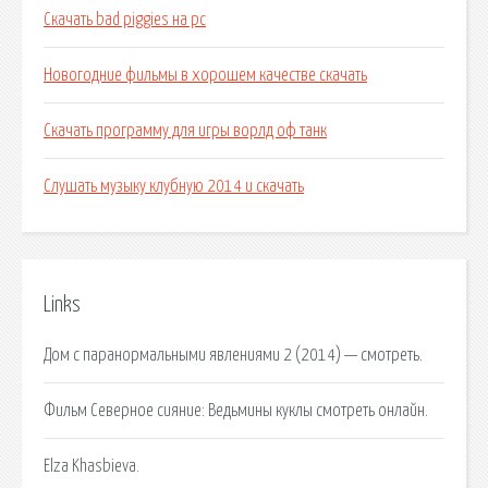
Скачать bad piggies на pc
Новогодние фильмы в хорошем качестве скачать
Скачать программу для игры ворлд оф танк
Слушать музыку клубную 2014 и скачать
Links
Дом с паранормальными явлениями 2 (2014) — смотреть.
Фильм Северное сияние: Ведьмины куклы смотреть онлайн.
Elza Khasbieva.