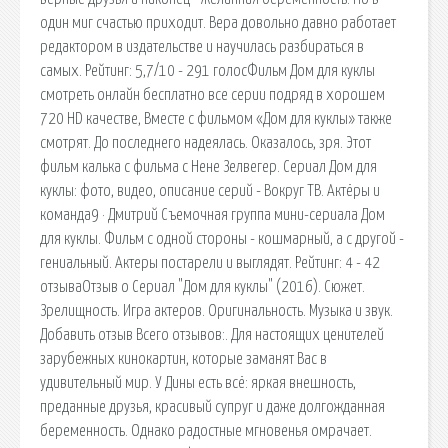
один миг счастью приходит. Вера довольно давно работает
редактором в издательстве и научилась разбираться в
самых. Рейтинг: 5,7/10 - 291 голосФильм Дом для куклы
смотреть онлайн бесплатно все серии подряд в хорошем
720 HD качестве, Вместе с фильмом «Дом для куклы» также
смотрят. До последнего надеялась. Оказалось, зря. Этот
фильм калька с фильма с Нене Зелвегер. Сериал Дом для
куклы: фото, видео, описание серий - Вокруг ТВ. Актёры и
команда9 · Дмитрий Съемочная группа мини-сериала Дом
для куклы. Фильм с одной стороны - кошмарный, а с другой -
гениальный. Актеры постарели и выглядят. Рейтинг: 4 - 42
отзываОтзыв о Сериал "Дом для куклы" (2016). Сюжет.
Зрелищность. Игра актеров. Оригинальность. Музыка и звук.
Добавить отзыв Всего отзывов:. Для настоящих ценителей
зарубежных кинокартин, которые заманят Вас в
удивительный мир. У Дины есть всё: яркая внешность,
преданные друзья, красивый супруг и даже долгожданная
беременность. Однако радостные мгновенья омрачает.