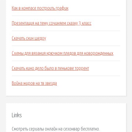
Как в компасе построить график
Презентация на тему сочиняем сказку 3 класс
Скачать скин шедоу
Схемы для вязания крючком пледов для новорожденных
Скачать кино дело было в пенькове торрент
Война жиров на тв звезда
Links
Смотреть сериалы онлайн на сезонвар бесплатно.