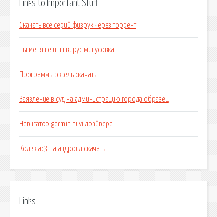
Links to Important Stuff
Скачать все серий физрук через торрент
Ты меня не ищи вирус минусовка
Программы эксель скачать
Заявление в суд на администрацию города образец
Навигатор garmin nuvi драйвера
Кодек ac3 на андроид скачать
Links