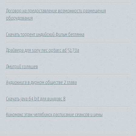
Договор на предоставление возможности размещения
оборудования
Скачать торрент индийский фильм беглянка
Драйвера для sony nec optiarc ad 5170a
Дмитрий голяшев
Аудиокнига в дурном обществе 2 глава
Скачать java 64 bit для виндовс 8
Киномакс этаж челябинск расписание сеансов и цены