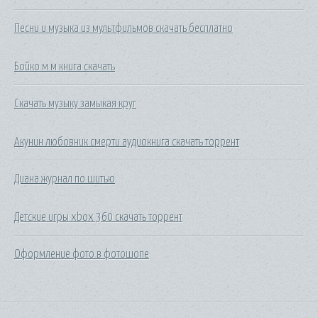
Песни и музыка из мультфильмов скачать бесплатно
Бойко м м книга скачать
Скачать музыку замыкая круг
Акунин любовник смерти аудиокнига скачать торрент
Диана журнал по шитью
Детские игры xbox 360 скачать торрент
Оформление фото в фотошопе