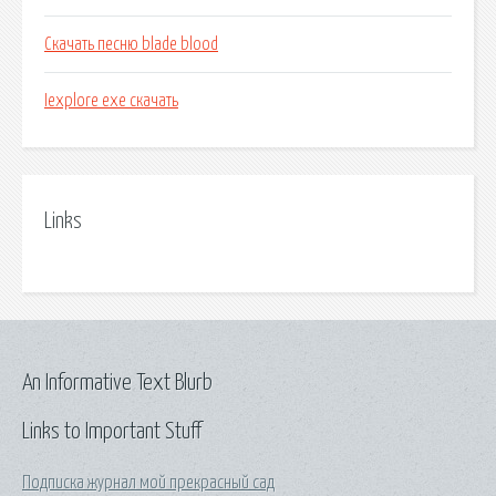
Скачать песню blade blood
Iexplore exe скачать
Links
An Informative Text Blurb
Links to Important Stuff
Подписка журнал мой прекрасный сад