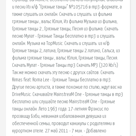
и песни Из к/ф "Грязные танцы" №105716 в mp3-формате, а
также слушать их онлайн. Скачать и слушать: из фильма
грязные танцы , вальс Юлия, Из фильма Музыка из фильма,
Грязные танцы 2 , Грязные танцы, Песня из фильма. Скачать
песню Мулат - Грязные Танцы бесплатно в mp3 и слушать
онлайн. Музыка на TopMusic. Скачать и слушать: из к/ф
Грязные танцы 2, латина, Грязные танцы 2 латино, Сальса, из
фильма грязные танцы , вальс Юлия, Грязные танцы, Песня.
Скачать Мулат - Грязные Танцы.mp3 Скачать MP3 (320 kb/s)
Так же можно скачать эту песню с других сайтов. Скачать
Rimas feat. Roma Lee - Грязные Танцы бесплатно в mp3.
Другие песни артиста, а также похожие по стилю, ждут вас на
DriveMusic. Скачивайте MainstreaM One - Грязные танцы в mp3
бесплатно или слушайте песню MainstreaM One - Грязные
танцы онлайн. Лето 1963 года. 17-летняя Фрэнсис по
прозвищу Бэби, невинная избалованная девушка из
обеспеченной семьи, проводит каникулы с родителями в
курортном отеле. 27 май 2011 - 7 мин. - Добавлено