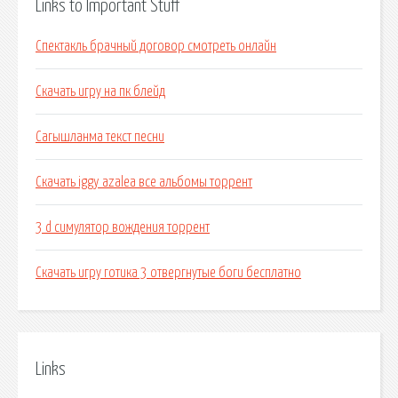
Links to Important Stuff
Спектакль брачный договор смотреть онлайн
Скачать игру на пк блейд
Сагышланма текст песни
Скачать iggy azalea все альбомы торрент
3 d симулятор вождения торрент
Скачать игру готика 3 отвергнутые боги бесплатно
Links