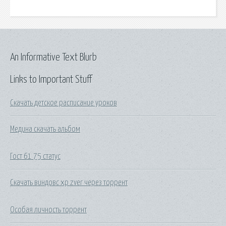
An Informative Text Blurb
Links to Important Stuff
Скачать детское расписание уроков
Медина скачать альбом
Гост 61 75 статус
Скачать виндовс хр zver через торрент
Особая личность торрент