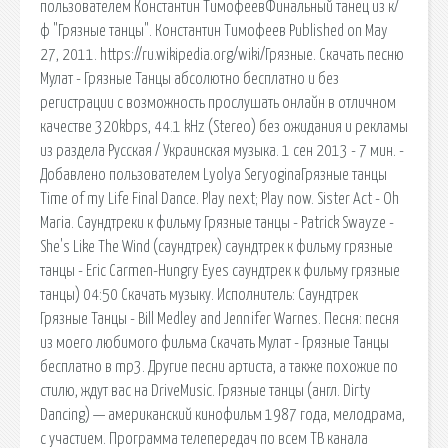
пользователем Константин ТимофеевФинальный танец из к/
ф "Грязные танцы". Константин Тимофеев Published on May
27, 2011. https://ru.wikipedia.org/wiki/Грязные. Скачать песню
Мулат - Грязные Танцы абсолютно бесплатно и без
регистрации с возможность прослушать онлайн в отличном
качестве 320kbps, 44.1 kHz (Stereo) без ожидания и рекламы
из раздела Русская / Украинская музыка. 1 сен 2013 - 7 мин. -
Добавлено пользователем Lyolya SeryoginaГрязные танцы
Time of my Life Final Dance. Play next; Play now. Sister Act - Oh
Maria. Саундтреки к фильму Грязные танцы - Patrick Swayze -
She's Like The Wind (саундтрек) саундтрек к фильму грязные
танцы - Eric Carmen-Hungry Eyes саундтрек к фильму грязные
танцы) 04:50 Скачать музыку. Исполнитель: Саундтрек
Грязные Танцы - Bill Medley and Jennifer Warnes. Песня: песня
из моего любимого фильма Скачать Мулат - Грязные Танцы
бесплатно в mp3. Другие песни артиста, а также похожие по
стилю, ждут вас на DriveMusic. Грязные танцы (англ. Dirty
Dancing) — американский кинофильм 1987 года, мелодрама,
с участием. Программа телепередач по всем ТВ канала