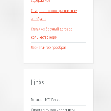
содержание
Самара чистополь расписание
автобусов
Статья 40 брачный договор
количество норм
Леон этингер прообраз
Links
Главная - МТС Поиск.
Определить мои координаты.