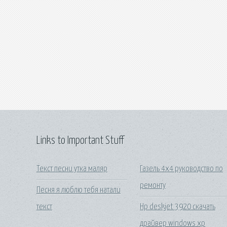
Links to Important Stuff
Текст песни утка маляр
Газель 4х4 руководство по
ремонту
Песня я люблю тебя натали
текст
Hp deskjet 3920 скачать
драйвер windows xp