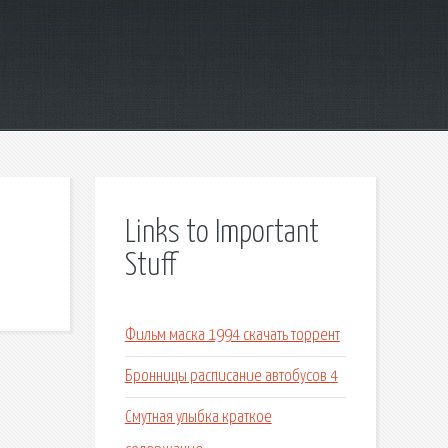
Links to Important
Stuff
Фильм маска 1994 скачать торрент
Бронницы расписание автобусов 4
Смутная улыбка краткое