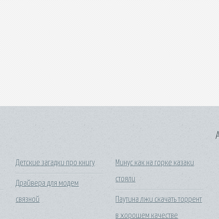
A
Детские загадки про книгу
Минус как на горке казаки
стояли
Драйвера для модем
связной
Паутина лжи скачать торрент
в хорошем качестве