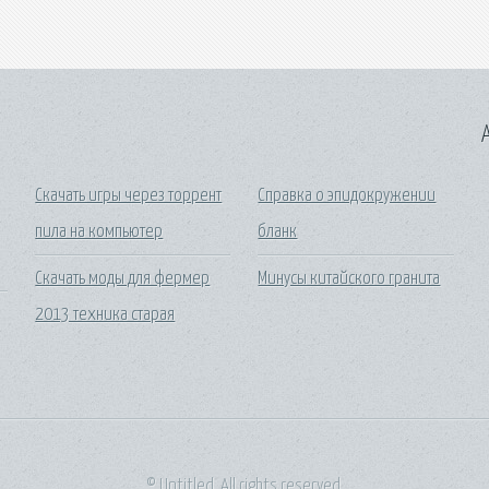
A
Скачать игры через торрент
Справка о эпидокружении
пила на компьютер
бланк
Скачать моды для фермер
Минусы китайского гранита
2013 техника старая
© Untitled. All rights reserved.