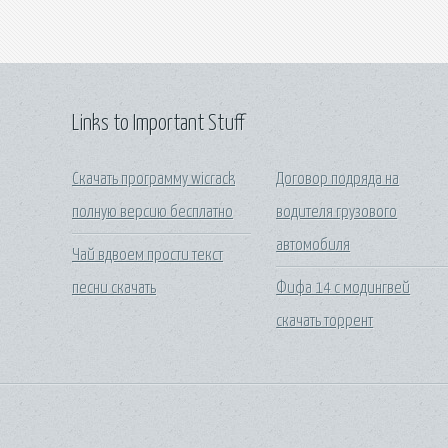
Links to Important Stuff
Скачать программу wicrack
Договор подряда на
полную версию бесплатно
водителя грузового
автомобиля
Чай вдвоем прости текст
песни скачать
Фифа 14 с модингвей
скачать торрент