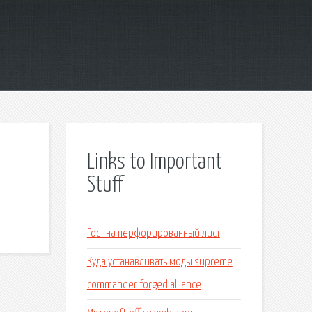
Links to Important
Stuff
Гост на перфорированный лист
Куда устанавливать моды supreme
commander forged alliance