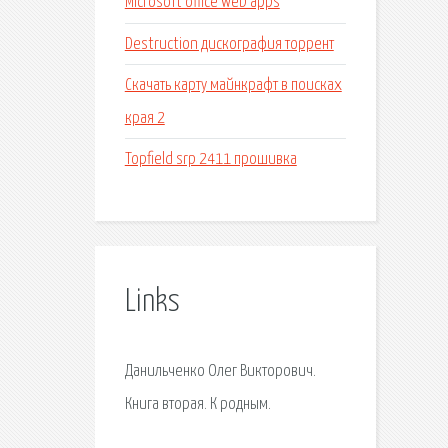
Microsoft office web apps
Destruction дискография торрент
Скачать карту майнкрафт в поисках
края 2
Topfield srp 2411 прошивка
Links
Данильченко Олег Викторович.
Книга вторая. К родным.