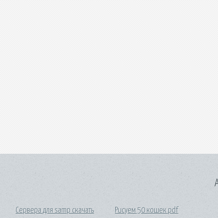
A
Сервера для samp скачать
Рисуем 50 кошек pdf