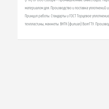
(РТИ) от ООО Сибирь – Промышленные инвестиции. Паро
материалом для. Производство и поставка уплотнений из
Принцип работы. Стандарты и ГОСТ Торцевое уплотнен
техпластины, манжеты. ВНТК (филиал) ВолгГТУ. Производ