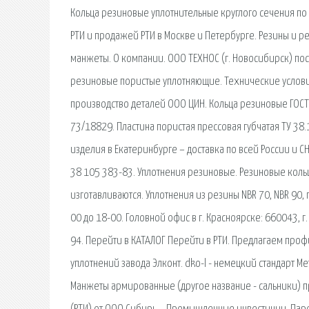
Кольца резиновые уплотнительные круглого сечения по 
РТИ и продажей РТИ в Москве и Петербурге. Резины и р
манжеты. О компании. ООО ТЕХНОС (г. Новосибирск) по
резиновые пористые уплотняющие. Технические услови
производство деталей ООО ЦИН. Кольца резиновые ГОСТ
73/18829. Пластина пористая прессовая губчатая ТУ 38
изделия в Екатеринбурге – доставка по всей России и 
38 105 383-83. Уплотнения резиновые. Резиновые коль
изготавливаются. Уплотнения из резины NBR 70, NBR 90, 
00 до 18-00. Головной офис в г. Красноярске: 660043,
94. Перейти в КАТАЛОГ Перейти в РТИ. Предлагаем про
уплотнений завода Элконт. dko-l - немецкий стандарт 
Манжеты армированные (другое название - сальники) 