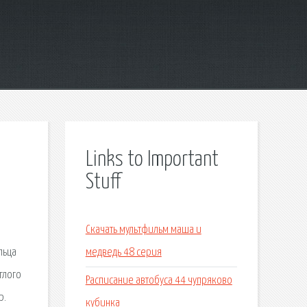
Links to Important
Stuff
Скачать мультфильм маша и
льца
медведь 48 серия
глого
Расписание автобуса 44 чупряково
р.
кубинка