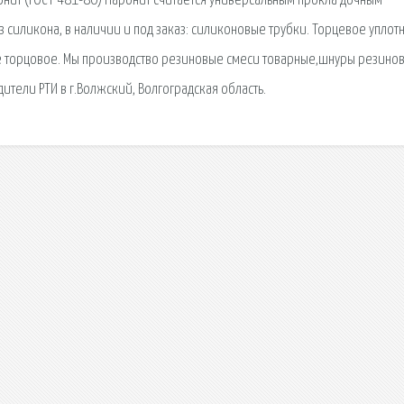
нит (ГОСТ 481-80) Паронит считается универсальным прокла дочным
 силикона, в наличии и под заказ: силиконовые трубки. Торцевое уплот
ие торцовое. Мы производство резиновые смеси товарные,шнуры резино
ители РТИ в г.Волжский, Волгоградская область.