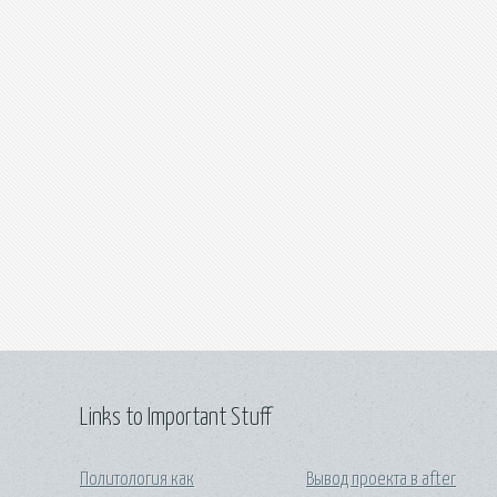
Links to Important Stuff
Политология как
Вывод проекта в after