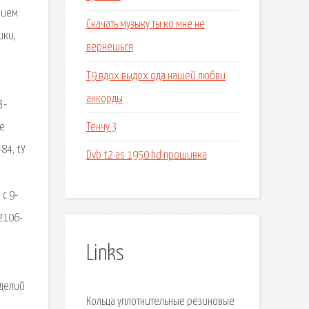
нием
Скачать музыку ты ко мне не
ики,
вернешься
Т9 вдох выдох ода нашей любви
аккорды
3-
Тенчу 3
ие
84, tУ
Dvb t2 as 1950 hd прошивка
 с 9-
52106-
Links
зделий
Кольца уплотнительные резиновые