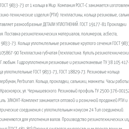
ГОСТ 9833-73 от 1 кольца в Мир. Компания РОСТ-С занимается изготовле
езино-технические изделия (РТИ): техпластины, кольца резиновые, сальн
ставляет разнообразные ДЕТАЛИ УПЛОТНЕНИЙ. ГОСТ 19177-81 Прокладки
я. Поставка резинотехнических материалов, полимеров, асбеста,
 9833-73. Кольца уплотнительные резиновые круглого сечения ГОСТ 983
.105867-90 Техпластина губчатая (техпластина. Купить резинотехническ
СНГ любым. Гидроуплотнения резиновые и резинотканевые ТУ 38 105 417-
ца уплотнительные ГОСТ 9833-73, ГОСТ 18829-73. Резиновые кольца
пербунан, Perbunan. Кольца, прокладки, сальники, манжеты. Часы работы:
 г. Красноярск, ул. Чернышевского. Резиновый профиль ТУ 2500-376-001
филь. ЭЛКОНТ-Комплект занимается оптовой и розничной продажей РТИ и
Метрические соединения с уплотнительным конусом 24 Тип соединений.
применяются для уплотнения валов. Производство резинотехнических и