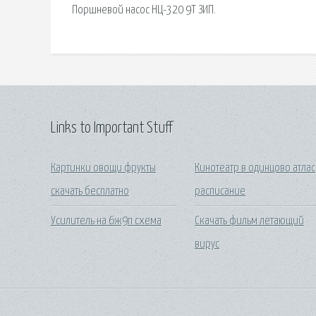
Поршневой насос НЦ-320 9Т ЗИП.
Links to Important Stuff
Картинки овощи фрукты
Кинотеатр в одинцово атлас
скачать бесплатно
расписание
Усилитель на 6ж9п схема
Скачать фильм летающий
вирус