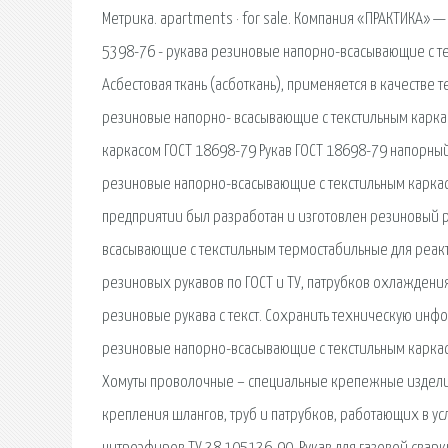
Метрика. apartments · for sale. Компания «ПРАКТИКА» 
5398-76 - рукава резиновые напорно-всасывающие с т
Асбестовая ткань (асботкань), применяется в качестве 
резиновые напорно- всасывающие с текстильным карка
каркасом ГОСТ 18698-79 Рукав ГОСТ 18698-79 напорный 
резиновые напорно-всасывающие с текстильным каркас
предприятии был разработан и изготовлен резиновый ру
всасывающие с текстильным термостабильные для реак
резиновых рукавов по ГОСТ и ТУ, патрубков охлаждени
резиновые рукава с текст. Сохранить техническую инфо
резиновые напорно-всасывающие с текстильным каркас
Хомуты проволочные – специальные крепежные издели
крепления шлангов, труб и патрубков, работающих в у