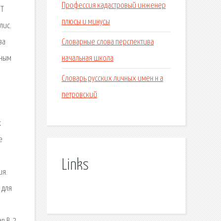
Профессия кадастровый инженер
СТ
плюсы и минусы
лис.
Словарные слова перспектива
ва
начальная школа
ьным
Словарь русских личных имен н а
петровский
х
е
Links
ия.
 для