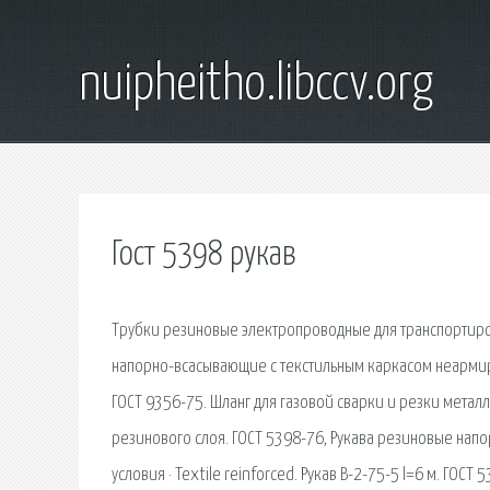
nuipheitho.libccv.org
Гост 5398 рукав
Трубки резиновые электропроводные для транспортиро
напорно-всасывающие с текстильным каркасом неармир
ГОСТ 9356-75. Шланг для газовой сварки и резки металл
резинового слоя. ГОСТ 5398-76, Рукава резиновые на
условия · Textile reinforced. Рукав В-2-75-5 l=6 м. ГОС