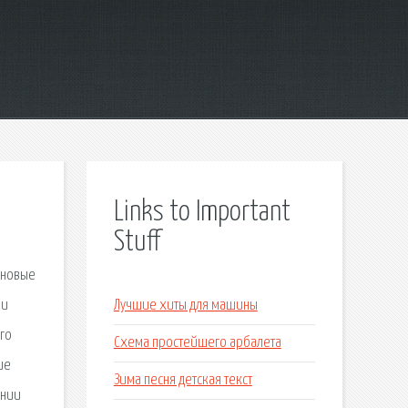
Links to Important
Stuff
иновые
ки
Лучшие хиты для машины
го
Схема простейшего арбалета
ие
Зима песня детская текст
ании