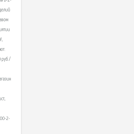
в В-2-
зделий
тавом
иятии
У,
ют.
 руб./
агазин
ст,
00-2-