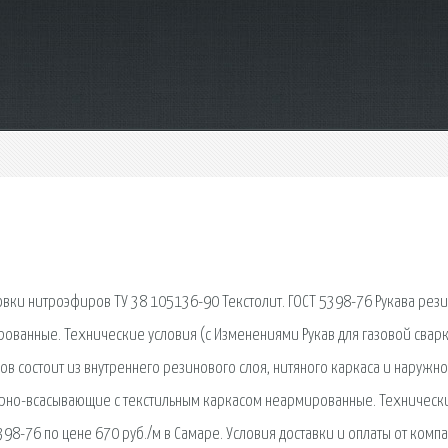
вки нитроэфиров ТУ 38 105136-90 Текстолит. ГОСТ 5398-76 Рукава рез
ованные. Технические условия (с Изменениями Рукав для газовой свар
ов состоит из внутреннего резинового слоя, нитяного каркаса и наружно
порно-всасывающие с текстильным каркасом неармированные. Техническ
Т 5398-76 по цене 670 руб./м в Самаре. Условия доставки и оплаты от комп