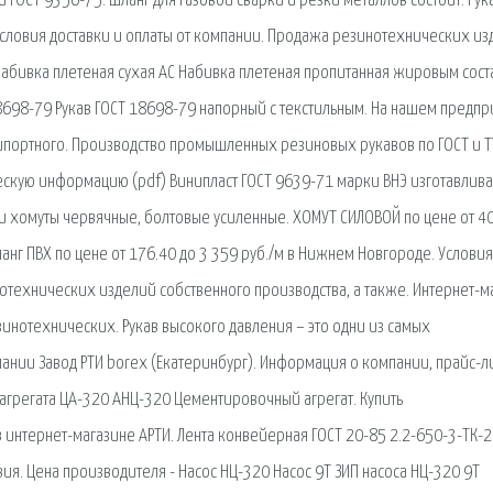
 ГОСТ 9356-75. Шланг для газовой сварки и резки металлов состоит. Рука
. Условия доставки и оплаты от компании. Продажа резинотехнических и
 Набивка плетеная сухая АС Набивка плетеная пропитанная жировым сос
18698-79 Рукав ГОСТ 18698-79 напорный с текстильным. На нашем предпр
 ипортного. Производство промышленных резиновых рукавов по ГОСТ и Т
скую информацию (pdf) Винипласт ГОСТ 9639-71 марки ВНЭ изготавлива
и хомуты червячные, болтовые усиленные. ХОМУТ СИЛОВОЙ по цене от 40
анг ПВХ по цене от 176.40 до 3 359 руб./м в Нижнем Новгороде. Условия
отехнических изделий собственного производства, а также. Интернет-м
нотехнических. Рукав высокого давления – это одни из самых
ании Завод РТИ borex (Екатеринбург). Информация о компании, прайс-ли
 агрегата ЦА-320 АНЦ-320 Цементировочный агрегат. Купить
интернет-магазине АРТИ. Лента конвейерная ГОСТ 20-85 2.2-650-3-ТК-2
овия. Цена производителя - Насос НЦ-320 Насос 9Т ЗИП насоса НЦ-320 9Т