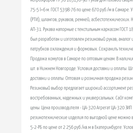
нитроэфиров ТУ 38 105136-90. Рукав для газовой сварки
75-5 l=6 м. ГОСТ 5398-76 по цене 670 руб./м в Самаре
(РТИ), шлангов, рукавов, ремней, асбестотехнических.
АП-31. Рукава напорные с текстильным каркасом ГОСТ 
был разработан и изготовлен резиновый рукав, аналог
патрубков охлаждения и формовых. Сохранить техниче
Продажа хомутов в Самаре по оптовым ценам. В наличи
шт. в Нижнем Новгороде. Условия доставки и оплаты. Шл
доставки и оплаты. Оптовая и розничная продажа резин
Резиновый выбор предлагает широкий ассортимент рези
востребованных, надежных и универсальных. Сайт комп
цены. Цена производителя - ЦА-320 Агрегат ЦА-320 ЗИП
резинотехнические изделия по выгодной цене можно в 
5-2-РБ по цене от 2 256 руб./кв.м в Екатеринбурге. Усл