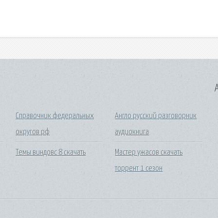
A
Справочник федеральных
Англо русский разговорник
округов рф
аудиокнига
Темы виндовс 8 скачать
Мастер ужасов скачать
торрент 1 сезон