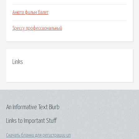
Анюта фильм балет
Speccy профессиональный
Links
An Informative Text Blurb
Links to Important Stuff
Скачать бланки для регистрации ип