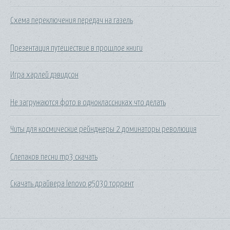
Схема переключения передач на газель
Презентация путешествие в прошлое книги
Игра харлей дэвидсон
Не загружаются фото в одноклассниках что делать
Читы для космические рейнджеры 2 доминаторы революция
Слепаков песни mp3 скачать
Скачать драйвера lenovo g5030 торрент