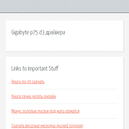
Gigabyte p75 d3 драйвера
Links to Important Stuff
Книги по qt скачать
Книга тачки читать онлайн
Минус золотые листья под ноги ложатся
Скачать веселые мелодии дисней торрент